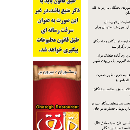
ردی بختگان نی‌ریز به قله
ایت از قهرمانان
داره ورزش استهبان برای
کوه جاماندگان و دلدادگان
ز برگزار شد
رداری آباده طشک برای
ات لایروبی پل ورودی شهر
شرف به حرم مطهر حضرت
 العباس ع
ات حوزه سلامت بختگان
جیرستان‌های پلنگان نی‌ریز
انگاری، ۱.۳ میلیارد تومان خسارت بر جای
لمین حاج سید صادق فال
نامه «سبا»؛ پیشگام