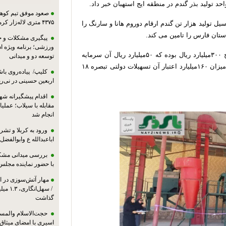
د تولید بذر گندم در منطقه ایج استهبان خبر داد.
صعود موفق تیم کوهنو
۴۳۷۵ متری لاله‌زار کرمان
ل تولید هزار تن گندم ارقام دوروم هانا و سارنگ را
ستان فارس را تامین می کند.
پیگیری مشکلات و حم
ورزشی؛ برنامه ویژه ا
مهدی اعیان منش بیان داشت: هزینه راه اندازی این طرح ۳۰۰میلیارد ریال بوده که ۵۰میلیارد ریال آن سرمایه
توسعه دو و میدانی
ثابت و ۲۵۰میلیارد ریال سرمایه در گردش است که از این میزان ۱۶۰میلیارد اعتبار آن تسهیلات دولتی تبصره ۱۸
کلیپ/ پیاده‌روی باش
اربعین حسینی در نی‌ری
اقدام پیشگیرانه شه
مقابله با سیلاب؛ عملی
انجام شد
ورود به کربلا و ت
اباعبدالله ع وابوالفضل
بررسی میدانی مشکل
با حضور نماینده مجلس
مهار آتش‌سوزی در ان
/ سهل‌
گذاشت
حجت‌الاسلام والمس
اسیری با امضای میثاق‌