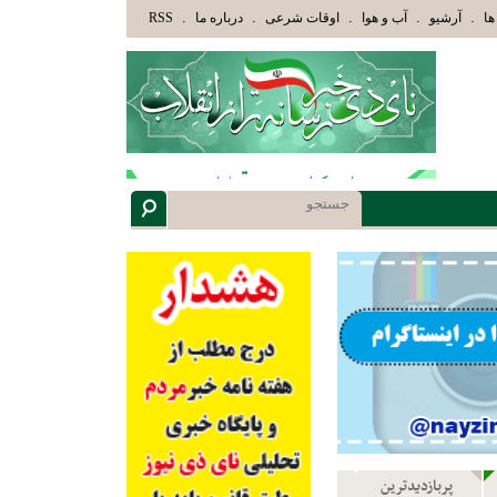
وْلَئِكَ الَّذِينَ هَدَاهُمُ اللَّهُ وَأُوْلَئِكَ هُمْ أُوْلُوا الْأَلْبَابِ» عاقلان هدایت یافته،حرفها را م
.
.
.
.
.
ها
آرشیو
آب و هوا
اوقات شرعی
درباره ما
RSS
پربازدیدترین