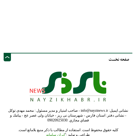
صفحه نخست
نشانی ایمیل: info@nayzinews.ir - صاحب امتیاز و مدیر مسئول : محمد مهدی توکل
- نشانی دفتر: استان فارس - شهرستان نی ریز - خیابان ولی عصر عج - پيامك و
فضاي مجازي :09020925030
کلیه حقوق محفوظ است. استفاده از مطالب با ذکر منبع بلامانع است.
طراحی و تولید :"
ایران سامانه