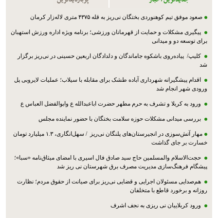
صعود موفق تیم کوهنوردی بختگان نی‌ریز به قله ۴۳۷۵ متری لاله‌زار کرمان
پیگیری مشکلات و حمایت از قهرمانان ورزشی؛ برنامه ویژه اداره ورزش استهبان
برای توسعه دو و میدانی
کلیپ/ پیاده‌روی باشکوه جاماندگان و دلدادگان اربعین حسینی در نی‌ریز برگزار
شد
اقدام پیشگیرانه شهرداری آباده طشک برای مقابله با سیلاب؛ عملیات لایروبی پل
ورودی شهر انجام شد
ورود به کربلا و تشرف به حرم مطهر حضرت اباعبدالله ع وابوالفضل العباس ع
بررسی میدانی مشکلات حوزه سلامت بختگان با حضور نماینده مجلس
مهار آتش‌سوزی در انجیرستان‌های پلنگان نی‌ریز / سهل‌انگاری، ۱.۳ میلیارد تومان
خسارت بر جای گذاشت
حجت‌الاسلام والمسلمین حاج سید صادق فال اسیری با امضای میثاق‌نامه «سبا»؛
پیشگام فرهنگ‌سازی مدیریت مصرف برق شهرستان نی ریز شد
هم‌صدایی مسئولان اجرایی و قضایی نی‌ریز برای صیانت از حقوق مردم؛ نظارت
روزانه و برخورد قاطع با متخلفان
ورود کربلاییان نی ریزی به نجف اشرف