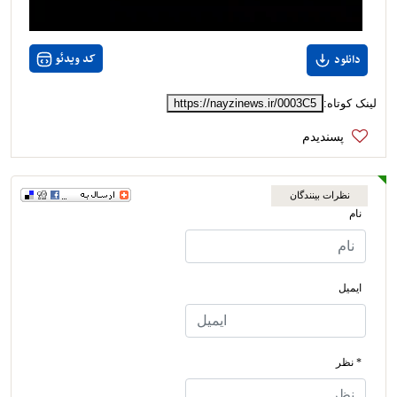
کد ویدئو
دانلود
لینک کوتاه:
https://nayzinews.ir/0003C5
نظرات بینندگان
نام
ایمیل
* نظر