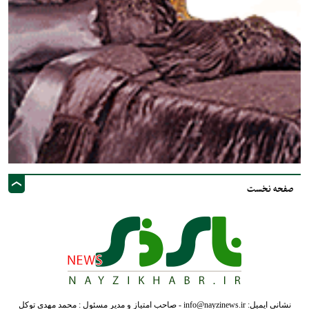
صفحه نخست
نشانی ایمیل: info@nayzinews.ir - صاحب امتیاز و مدیر مسئول : محمد مهدی توکل