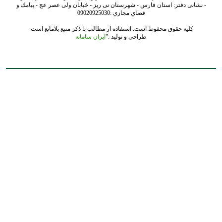
- نشانی دفتر: استان فارس - شهرستان نی ریز - خیابان ولی عصر عج - پيامك و
فضاي مجازي :09020925030
کلیه حقوق محفوظ است. استفاده از مطالب با ذکر منبع بلامانع است.
طراحی و تولید :"
ایران سامانه