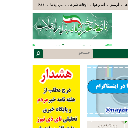
وْلَئِكَ الَّذِينَ هَدَاهُمُ اللَّهُ وَأُوْلَئِكَ هُمْ أُوْلُوا الْأَلْبَابِ» عاقلان هدایت یافته،حرفها را م
.
.
.
.
.
ها
آرشیو
آب و هوا
اوقات شرعی
درباره ما
RSS
پربازدیدترین