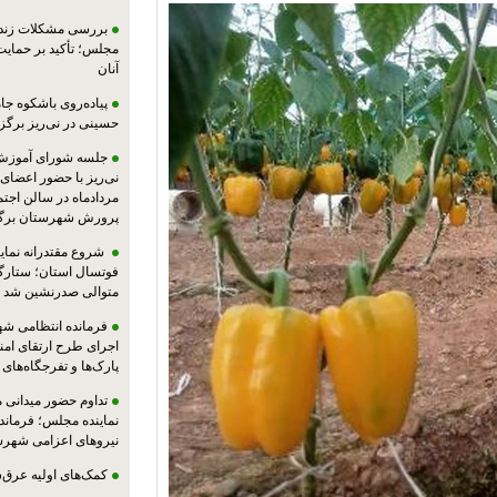
بررسی مشکلات زندان
مجلس؛ تأکید بر حمایت ا
آنان
پیاده‌روی باشکوه جام
حسینی در نی‌ریز برگز
جلسه شورای آموزش
مردادماه در سالن اجت
پرورش شهرستان برگز
شروع مقتدرانه نمایند
فوتسال استان؛ ستارگا
متوالی صدرنشین شد
فرمانده انتظامی شهر
اجرای طرح ارتقای امن
پارک‌ها و تفرجگاه‌های
تداوم حضور میدانی 
نماینده مجلس؛ فرماندا
نیروهای اعزامی شهرست
کمک‌های اولیه عرق‌