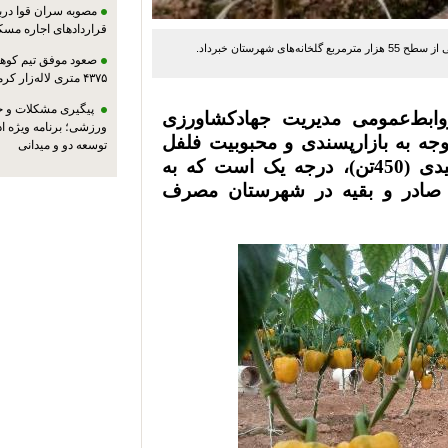
مصوبه سران قوا دربا
قراردادهای اجاره مسک
صعود موفق تیم کوهنو
۴۳۷۵ متری لاله‌زار کرمان
پیگیری مشکلات و حم
روابط‌عمومی مدیریت جهادکشاورزی
ورزشی؛ برنامه ویژه ا
وجه به بازارپسندی و محبوبیت فلفل
توسعه دو و میدانی
دلمه‌ای گلخانه‌ای،90 درصد محصول تولیدی (450تن)، درجه یک است که به
 صادر و بقیه در شهرستان مصرف