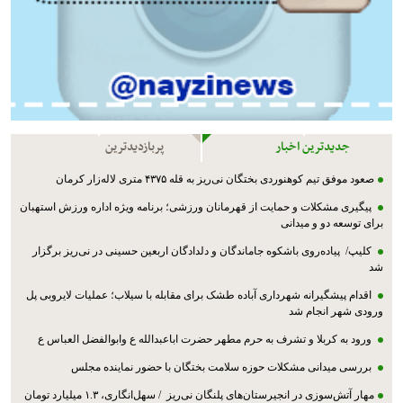
جدیدترین اخبار
پربازدیدترین
صعود موفق تیم کوهنوردی بختگان نی‌ریز به قله ۴۳۷۵ متری لاله‌زار کرمان
پیگیری مشکلات و حمایت از قهرمانان ورزشی؛ برنامه ویژه اداره ورزش استهبان
برای توسعه دو و میدانی
کلیپ/ پیاده‌روی باشکوه جاماندگان و دلدادگان اربعین حسینی در نی‌ریز برگزار
شد
اقدام پیشگیرانه شهرداری آباده طشک برای مقابله با سیلاب؛ عملیات لایروبی پل
ورودی شهر انجام شد
ورود به کربلا و تشرف به حرم مطهر حضرت اباعبدالله ع وابوالفضل العباس ع
بررسی میدانی مشکلات حوزه سلامت بختگان با حضور نماینده مجلس
مهار آتش‌سوزی در انجیرستان‌های پلنگان نی‌ریز / سهل‌انگاری، ۱.۳ میلیارد تومان