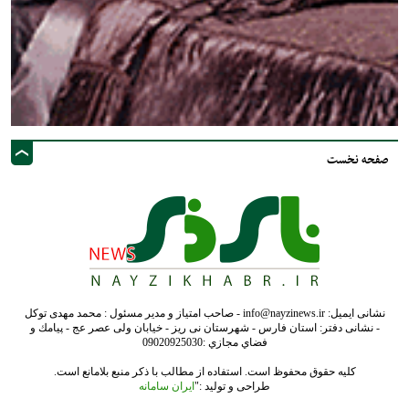
صفحه نخست
نشانی ایمیل: info@nayzinews.ir - صاحب امتیاز و مدیر مسئول : محمد مهدی توکل
- نشانی دفتر: استان فارس - شهرستان نی ریز - خیابان ولی عصر عج - پيامك و
فضاي مجازي :09020925030
کلیه حقوق محفوظ است. استفاده از مطالب با ذکر منبع بلامانع است.
طراحی و تولید :"
ایران سامانه