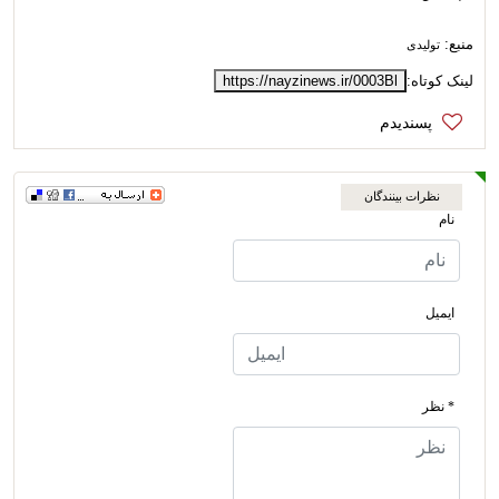
منبع:
تولیدی
لینک کوتاه:
https://nayzinews.ir/0003Bl
نظرات بینندگان
نام
ایمیل
* نظر