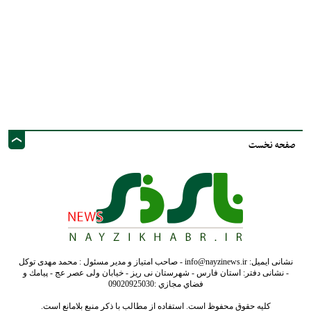
صفحه نخست
نشانی ایمیل: info@nayzinews.ir - صاحب امتیاز و مدیر مسئول : محمد مهدی توکل
- نشانی دفتر: استان فارس - شهرستان نی ریز - خیابان ولی عصر عج - پيامك و
فضاي مجازي :09020925030
کلیه حقوق محفوظ است. استفاده از مطالب با ذکر منبع بلامانع است.