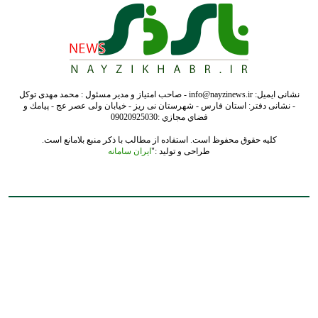
نشانی ایمیل: info@nayzinews.ir - صاحب امتیاز و مدیر مسئول : محمد مهدی توکل
- نشانی دفتر: استان فارس - شهرستان نی ریز - خیابان ولی عصر عج - پيامك و
فضاي مجازي :09020925030
کلیه حقوق محفوظ است. استفاده از مطالب با ذکر منبع بلامانع است.
طراحی و تولید :"
ایران سامانه