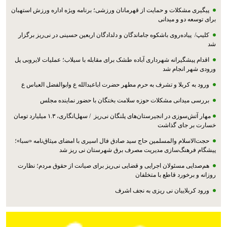
پیگیری مشکلات و حمایت از قهرمانان ورزشی؛ برنامه ویژه اداره ورزش استهبان
برای توسعه دو و میدانی
کلیپ/ پیاده‌روی باشکوه جاماندگان و دلدادگان اربعین حسینی در نی‌ریز برگزار
شد
اقدام پیشگیرانه شهرداری آباده طشک برای مقابله با سیلاب؛ عملیات لایروبی پل
ورودی شهر انجام شد
ورود به کربلا و تشرف به حرم مطهر حضرت اباعبدالله ع وابوالفضل العباس ع
بررسی میدانی مشکلات حوزه سلامت بختگان با حضور نماینده مجلس
مهار آتش‌سوزی در انجیرستان‌های پلنگان نی‌ریز / سهل‌انگاری، ۱.۳ میلیارد تومان
خسارت بر جای گذاشت
حجت‌الاسلام والمسلمین حاج سید صادق فال اسیری با امضای میثاق‌نامه «سبا»؛
پیشگام فرهنگ‌سازی مدیریت مصرف برق شهرستان نی ریز شد
هم‌صدایی مسئولان اجرایی و قضایی نی‌ریز برای صیانت از حقوق مردم؛ نظارت
روزانه و برخورد قاطع با متخلفان
ورود کربلاییان نی ریزی به نجف اشرف