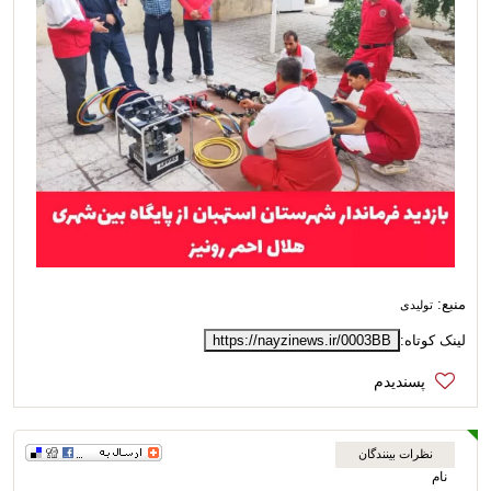
منبع:
تولیدی
لینک کوتاه:
https://nayzinews.ir/0003BB
نظرات بینندگان
نام