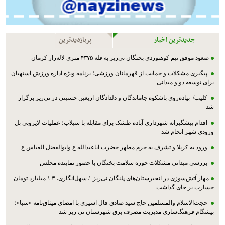
جدیدترین اخبار
پربازدیدترین
صعود موفق تیم کوهنوردی بختگان نی‌ریز به قله ۴۳۷۵ متری لاله‌زار کرمان
پیگیری مشکلات و حمایت از قهرمانان ورزشی؛ برنامه ویژه اداره ورزش استهبان
برای توسعه دو و میدانی
کلیپ/ پیاده‌روی باشکوه جاماندگان و دلدادگان اربعین حسینی در نی‌ریز برگزار
شد
اقدام پیشگیرانه شهرداری آباده طشک برای مقابله با سیلاب؛ عملیات لایروبی پل
ورودی شهر انجام شد
ورود به کربلا و تشرف به حرم مطهر حضرت اباعبدالله ع وابوالفضل العباس ع
بررسی میدانی مشکلات حوزه سلامت بختگان با حضور نماینده مجلس
مهار آتش‌سوزی در انجیرستان‌های پلنگان نی‌ریز / سهل‌انگاری، ۱.۳ میلیارد تومان
خسارت بر جای گذاشت
حجت‌الاسلام والمسلمین حاج سید صادق فال اسیری با امضای میثاق‌نامه «سبا»؛
پیشگام فرهنگ‌سازی مدیریت مصرف برق شهرستان نی ریز شد