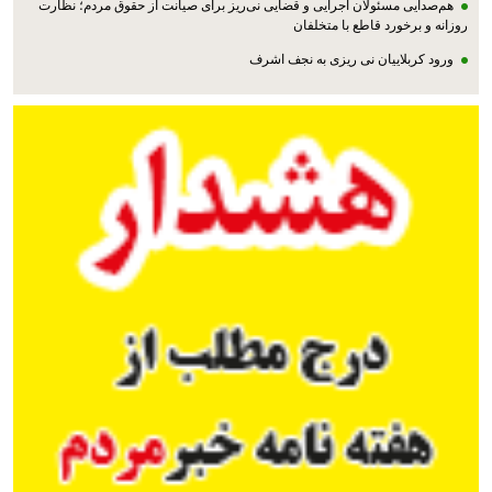
هم‌صدایی مسئولان اجرایی و قضایی نی‌ریز برای صیانت از حقوق مردم؛ نظارت
روزانه و برخورد قاطع با متخلفان
ورود کربلاییان نی ریزی به نجف اشرف