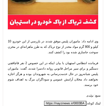
وي ادامه داد: ماموران پليس موفق شدند در بازرسي از اين خودرو، 10
کيلو و 800 گرم مواد مخدر از نوع ترياک که به طرز ماهرانه‌اي در مخزن
سوخت جاسازي شده بود را کشف کنند.
فرمانده انتظامي استهبان با بيان اينکه در اين خصوص 2 نفر قاچاقچي
دستگير و براي سير مراحل قانوني روانه دادسرا شدند، گفت: ماموران
پليس شبانه‌روز در حال خدمت‌رساني به شهروندان بوده و هرگز اجازه
نخواهند داد مخلان آرامش عمومي و سوداگران مرگ به اهداف شوم
خود برسند.
منبع:
تولیدی
لینک کوتاه:
https://nayzinews.ir/0003BA