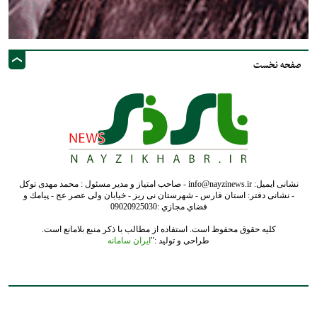
صفحه نخست
نشانی ایمیل: info@nayzinews.ir - صاحب امتیاز و مدیر مسئول : محمد مهدی توکل
- نشانی دفتر: استان فارس - شهرستان نی ریز - خیابان ولی عصر عج - پيامك و
فضاي مجازي :09020925030
کلیه حقوق محفوظ است. استفاده از مطالب با ذکر منبع بلامانع است.
طراحی و تولید :"
ایران سامانه