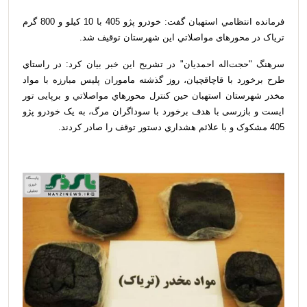
فرمانده انتظامي استهبان گفت: خودرو پژو 405 با 10 کيلو و 800 گرم
ترياک در محورهای مواصلاتي این شهرستان توقیف شد.
سرهنگ "حجت‌اله احمدیان" در تشريح اين خبر بيان کرد: در راستاي
طرح برخورد با قاچاقچيان، روز گذشته ماموران پليس مبارزه با مواد
مخدر شهرستان استهبان حين کنترل محورهاي مواصلاتي و برپایی تور
ایست و بازرسی با هدف برخورد با سوداگران مرگ، به يک خودرو پژو
405 مشکوک و با علائم هشداري دستور توقف را صادر کردند.