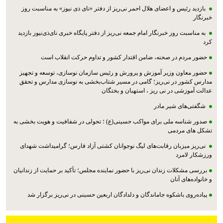
بازدید رئیس و اعضای هلال احمر نی‌ریز از دفتر «نای ذی نیوز» به مناسبت روز
خبرنگار
به مناسبت روز خبرنگار امام جمعه نی‌ریز از دفتر پایگاه خبری نای‌ذی‌نیوز بازدید
کرد
حضور مردم در صحنه، ضامن اقتدار کشور و تداوم حرکت انقلاب است
حضور معاون وزیر آموزش و پرورش و رئیس سازمان نوسازی، توسعه و تجهیز
مدارس کشور در نی‌ریز؛ گامی در مسیر شتاب‌بخشی به نوسازی مدارس و تحقق
عدالت آموزشی در نی ریز ، استهبان و بختگان
شگفتی‌های شیر مادر
صدور شناسه ملی برای مواکب حسینی(ع) ؛ تحولی در شفافیت و هویت بخشی به
تشکل های مردمی
نی‌ریز میزبان رقابت‌های لیگ نوجوانان کشتی آزاد فارس؛ گرامیداشت شهدای
ورزشکار لامرد
بررسی مشکلات زندان نی‌ریز با حضور نماینده مجلس؛ تأکید بر حمایت از زندانیان
و خانواده‌های آنان
پیاده‌روی باشکوه جاماندگان و دلدادگان اربعین حسینی در نی‌ریز برگزار شد