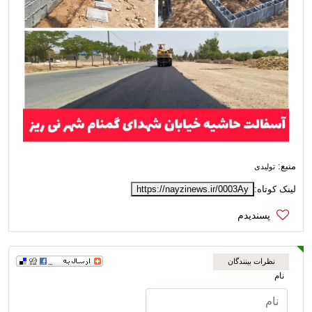
منبع:
تولیدی
لینک کوتاه:
https://nayzinews.ir/0003Ay
نظرات بینندگان
نام