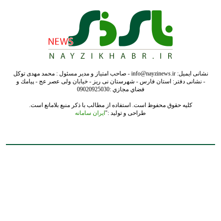
نشانی ایمیل: info@nayzinews.ir - صاحب امتیاز و مدیر مسئول : محمد مهدی توکل
- نشانی دفتر: استان فارس - شهرستان نی ریز - خیابان ولی عصر عج - پيامك و
فضاي مجازي :09020925030
کلیه حقوق محفوظ است. استفاده از مطالب با ذکر منبع بلامانع است.
طراحی و تولید :"
ایران سامانه