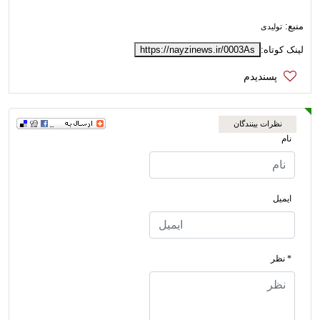
منبع:
تولیدی
لینک کوتاه:
https://nayzinews.ir/0003As
نظرات بینندگان
نام
ایمیل
* نظر