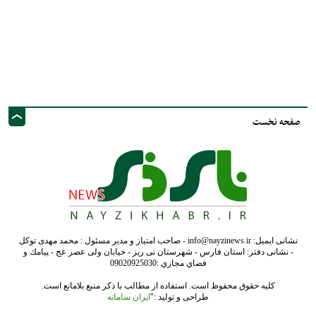
نشانی ایمیل: info@nayzinews.ir - صاحب امتیاز و مدیر مسئول : محمد مهدی توکل
- نشانی دفتر: استان فارس - شهرستان نی ریز - خیابان ولی عصر عج - پيامك و
فضاي مجازي :09020925030
کلیه حقوق محفوظ است. استفاده از مطالب با ذکر منبع بلامانع است.
طراحی و تولید :"
ایران سامانه