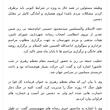
وظیفه مسئولین در همه حال به ویژه در شرایط کنونی باید برطرف
کردن مشکلات مردم باشد/ لزوم هشیاری و آمادگی کامل در مقایل
دشمن
حجه الاسلام والمسلمین سیدمحمود حسینی امام‌جمعه نی ریز ضمن
تقدیر از نیروی انتظامی، اصحاب رسانه، شهرداری، شورای تامین،
هیئات مذهبی و مردم شهرستان به جهت برگزاری مطلوب مراسم
عزاداری و سوگواری اباعبدالله الحسین علیه السلام بر برگزاری روضه
های خانگی و برگزاری مراسم ها تا پایان ماه صفر تاکید کرد.
خطیب جمعه نی ریز به حضور ارزشمند مقام معظم رهبری در شب
عاشورا اشاره کرد و گفت: این حرکت بسیار هوشمندانه بود و باعث
خرسندی مسلمین در سراسر جهان شد.
وی با بیان این که مقام معظم رهبری به عنوان فرمانده کل قوا در
طول جنگ ۱۲ روزه، جنگ را مدیریت کرد، گفت: البته در جنگ دچار
خسارت هایی شده ایم ولی به دشمن نیز آسیب و خسارت های
فراوانی وارد کردیم.
وی با اشاره به سانسور خبری رسانه های صهیونیستی گفت: در طول