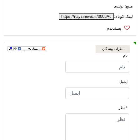
منبع:
تولیدی
لینک کوتاه:
https://nayzinews.ir/0003Ac
نظرات بینندگان
نام
ایمیل
* نظر