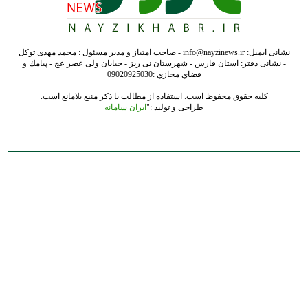
نشانی ایمیل: info@nayzinews.ir - صاحب امتیاز و مدیر مسئول : محمد مهدی توکل
- نشانی دفتر: استان فارس - شهرستان نی ریز - خیابان ولی عصر عج - پيامك و
فضاي مجازي :09020925030
کلیه حقوق محفوظ است. استفاده از مطالب با ذکر منبع بلامانع است.
طراحی و تولید :"
ایران سامانه