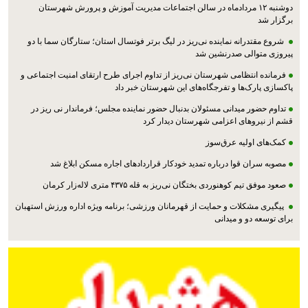
دوشنبه ۱۲ مردادماه در سالن اجتماعات مدیریت آموزش و پرورش شهرستان
برگزار شد
شروع مقتدرانه نماینده نی‌ریز در لیگ برتر فوتسال استان؛ ستارگان سما با دو
پیروزی متوالی صدرنشین شد
فرمانده انتظامی شهرستان نی‌ریز از تداوم اجرای طرح ارتقای امنیت اجتماعی و
پاکسازی پارک‌ها و تفرجگاه‌های این شهرستان خبر داد
تداوم حضور میدانی مسئولان بدنبال حضور نماینده مجلس؛ فرماندار نی ریز در
قشم از نیروهای اعزامی شهرستان دیدار کرد
کمک‌های اولیه عرق‌سوز
مصوبه سران قوا درباره تمدید خودکار قراردادهای اجاره مسکن ابلاغ شد
صعود موفق تیم کوهنوردی بختگان نی‌ریز به قله ۴۳۷۵ متری لاله‌زار کرمان
پیگیری مشکلات و حمایت از قهرمانان ورزشی؛ برنامه ویژه اداره ورزش استهبان
برای توسعه دو و میدانی