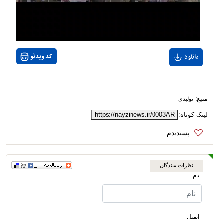
Video
کد ویدئو
دانلود
منبع:
تولیدی
لینک کوتاه:
https://nayzinews.ir/0003AR
نظرات بینندگان
نام
ایمیل