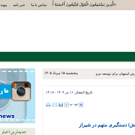
«الَّذِينَ يَسْتَمِعُونَ الْقَوْلَ فَيَتَّبِعُونَ أَحْسَنَهُ أُوْلَئِكَ الَّذِينَ هَدَاهُمُ اللَ
.
.
تماس با ما
خبر نامه
پیوند 
پنجشنبه ۱۵ مرداد ۱۴۰۵
تاریخ انتشار:
۱۶ تير ۱۴۰۴ - ۱۳:۱۷
/ دستگیری متهم در شیراز
جدیدترین اخبار