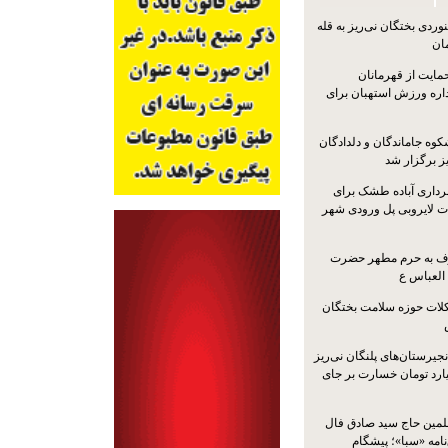
ردی بختگان نی‌ریز به قله
ایت از قهرمانان
داره ورزش استهبان برای
کوه جاماندگان و دلدادگان
ز برگزار شد
رداری آباده طشک برای
ات لایروبی پل ورودی شهر
شرف به حرم مطهر حضرت
 العباس ع
ات حوزه سلامت بختگان
جیرستان‌های پلنگان نی‌ریز
انگاری، ۱.۳ میلیارد تومان خسارت بر جای
لمین حاج سید صادق فال
نامه «سبا»؛ پیشگام