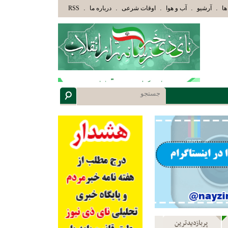
ّهُ وَأُوْلَئِكَ هُمْ أُوْلُوا الْأَلْبَابِ» عاقلان هدایت یافته،حرفها را میشنوند و سپس بهترین را انتخاب میک
.
.
.
.
.
ها
آرشیو
آب و هوا
اوقات شرعی
درباره ما
RSS
پربازدیدترین