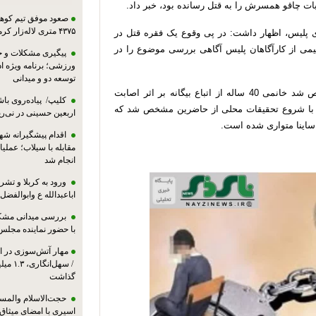
ت چاقو همسرش را به قتل رسانده بود، خبر داد.
صعود موفق تیم کوهنو
۴۳۷۵ متری لاله‌زار کرمان
 پلیس، اظهار داشت: در پی وقوع یک فقره قتل در
می از کارآگاهان پلیس آگاهی بررسی موضوع را در
پیگیری مشکلات و حم
ورزشی؛ برنامه ویژه ا
توسعه دو و میدانی
وی افزود: با بررسی‌های میدانی صحنه وقوع جرم، مشخص شد خانمی 40 ساله از اتباع بیگانه بر اثر اصابت
کلیپ/ پیاده‌روی باش
 با شروع تحقیقات محلی از حاضرین مشخص شد که
اربعین حسینی در نی‌ری
اینا متواری شده است.
اقدام پیشگیرانه شه
مقابله با سیلاب؛ عملی
انجام شد
ورود به کربلا و ت
اباعبدالله ع وابوالفضل
بررسی میدانی مشکل
با حضور نماینده مجلس
مهار آتش‌سوزی در ان
/ سهل‌
گذاشت
حجت‌الاسلام والمس
اسیری با امضای میثاق‌