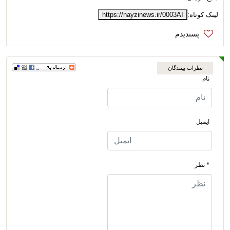
لینک کوتاه:
https://nayzinews.ir/0003AI
نظرات بینندگان
نام
ایمیل
* نظر