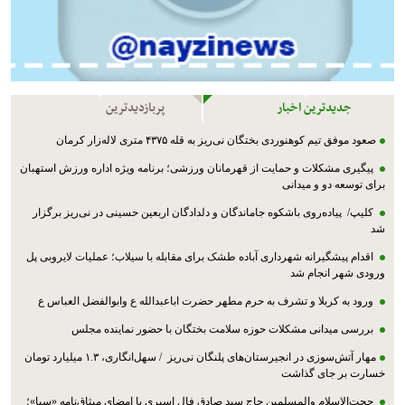
جدیدترین اخبار
پربازدیدترین
صعود موفق تیم کوهنوردی بختگان نی‌ریز به قله ۴۳۷۵ متری لاله‌زار کرمان
پیگیری مشکلات و حمایت از قهرمانان ورزشی؛ برنامه ویژه اداره ورزش استهبان
برای توسعه دو و میدانی
کلیپ/ پیاده‌روی باشکوه جاماندگان و دلدادگان اربعین حسینی در نی‌ریز برگزار
شد
اقدام پیشگیرانه شهرداری آباده طشک برای مقابله با سیلاب؛ عملیات لایروبی پل
ورودی شهر انجام شد
ورود به کربلا و تشرف به حرم مطهر حضرت اباعبدالله ع وابوالفضل العباس ع
بررسی میدانی مشکلات حوزه سلامت بختگان با حضور نماینده مجلس
مهار آتش‌سوزی در انجیرستان‌های پلنگان نی‌ریز / سهل‌انگاری، ۱.۳ میلیارد تومان
خسارت بر جای گذاشت
حجت‌الاسلام والمسلمین حاج سید صادق فال اسیری با امضای میثاق‌نامه «سبا»؛