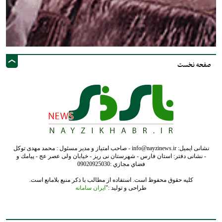
صفحه نخست
نشانی ایمیل: info@nayzinews.ir - صاحب امتیاز و مدیر مسئول : محمد مهدی توکل
- نشانی دفتر: استان فارس - شهرستان نی ریز - خیابان ولی عصر عج - پيامك و
فضاي مجازي :09020925030
کلیه حقوق محفوظ است. استفاده از مطالب با ذکر منبع بلامانع است.
طراحی و تولید :"
ایران سامانه