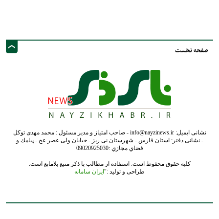
صفحه نخست
نشانی ایمیل: info@nayzinews.ir - صاحب امتیاز و مدیر مسئول : محمد مهدی توکل
- نشانی دفتر: استان فارس - شهرستان نی ریز - خیابان ولی عصر عج - پيامك و
فضاي مجازي :09020925030
کلیه حقوق محفوظ است. استفاده از مطالب با ذکر منبع بلامانع است.
طراحی و تولید :"
ایران سامانه