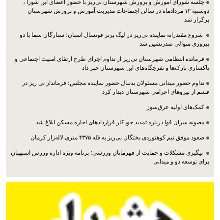
جلسه شورای آموزش و پرورش شهرستان نی‌ریز با حضور اعضای این شورا ،
دوشنبه ۱۲ مردادماه در سالن اجتماعات مدیریت آموزش و پرورش شهرستان
برگزار شد
شروع مقتدرانه نماینده نی‌ریز در لیگ برتر فوتسال استان؛ ستارگان سما با دو
پیروزی متوالی صدرنشین شد
فرمانده انتظامی شهرستان نی‌ریز از تداوم اجرای طرح ارتقای امنیت اجتماعی و
پاکسازی پارک‌ها و تفرجگاه‌های این شهرستان خبر داد
تداوم حضور میدانی مسئولان بدنبال حضور نماینده مجلس؛ فرماندار نی ریز در
قشم از نیروهای اعزامی شهرستان دیدار کرد
کمک‌های اولیه عرق‌سوز
مصوبه سران قوا درباره تمدید خودکار قراردادهای اجاره مسکن ابلاغ شد
صعود موفق تیم کوهنوردی بختگان نی‌ریز به قله ۴۳۷۵ متری لاله‌زار کرمان
پیگیری مشکلات و حمایت از قهرمانان ورزشی؛ برنامه ویژه اداره ورزش استهبان
برای توسعه دو و میدانی