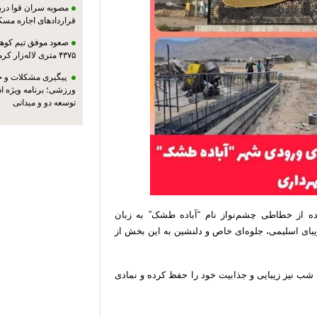
مصوبه سران قوا دربا
قراردادهای اجاره مسک
صعود موفق تیم کوهنو
۴۳۷۵ متری لاله‌زار کرمان
پیگیری مشکلات و حم
ورزشی؛ برنامه ویژه ا
توسعه دو و میدانی
ده از خطاطی چشم‌نواز نام “آباده طشک” به زبان
یبای اسلیمی، جلوه‌ای خاص و دلنشین به این بخش از
ت شب نیز زیبایی و جذابیت خود را حفظ کرده و نمادی