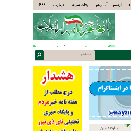
َئِكَ الَّذِينَ هَدَاهُمُ اللَّهُ وَأُوْلَئِكَ هُمْ أُوْلُوا الْأَلْبَابِ» عاقلان هدایت یافته،حرفها را میشنو
.
.
.
.
.
ها
آرشیو
آب و هوا
اوقات شرعی
درباره ما
RSS
پربازدیدترین