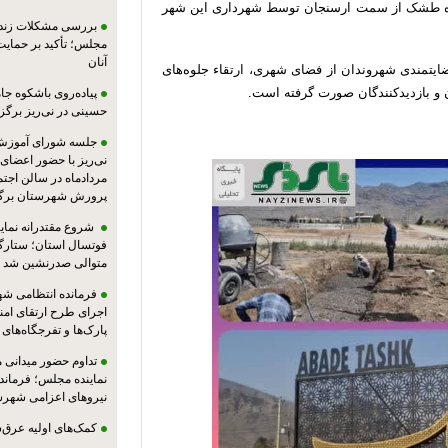
ورودی شهر آباده طشک از سمت ارسنجان توسط شهرداری این شهر
بررسی مشکلات زندان
مجلس؛ تأکید بر حمایت ا
آنان
ایتمندی شهروندان از فضای شهری، ارتقاء جلوه‌های
و بازدیدکنندگان صورت گرفته است.
پیاده‌روی باشکوه جام
حسینی در نی‌ریز برگز
جلسه شورای آموزش
مردادماه در سالن اجت
پرورش شهرستان برگز
شروع مقتدرانه نمایند
فوتسال استان؛ ستارگا
متوالی صدرنشین شد
فرمانده انتظامی شهر
اجرای طرح ارتقای امن
پارک‌ها و تفرجگاه‌های
تداوم حضور میدانی 
نماینده مجلس؛ فرماندا
نیروهای اعزامی شهرست
کمک‌های اولیه عرق‌