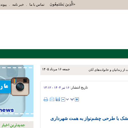
«الَّذِينَ يَسْتَمِعُونَ الْقَوْلَ فَيَتَّبِعُونَ أَحْسَنَهُ أُوْل
.
.
تماس با ما
خبر نامه
پیوند 
جمعه ۱۶ مرداد ۱۴۰۵
ز زندانیان و خانواده‌های آنان
تاریخ انتشار:
۱۶ تير ۱۴۰۴ - ۱۳:۱۲
طشک با طرحی چشم‌نواز به همت شهرداری
جدیدترین اخبار