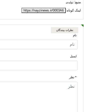
منبع:
تولیدی
لینک کوتاه:
https://nayzinews.ir/0003A6
نظرات بینندگان
نام
ایمیل
* نظر