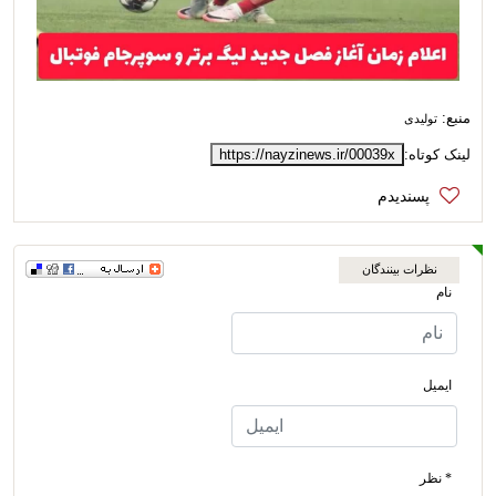
منبع:
تولیدی
لینک کوتاه:
https://nayzinews.ir/00039x
نظرات بینندگان
نام
ایمیل
* نظر