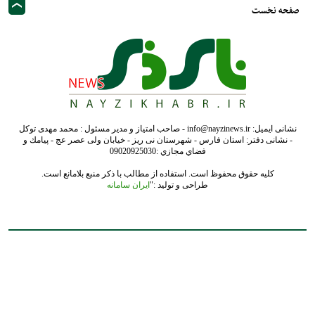
صفحه نخست
نشانی ایمیل: info@nayzinews.ir - صاحب امتیاز و مدیر مسئول : محمد مهدی توکل
- نشانی دفتر: استان فارس - شهرستان نی ریز - خیابان ولی عصر عج - پيامك و
فضاي مجازي :09020925030
کلیه حقوق محفوظ است. استفاده از مطالب با ذکر منبع بلامانع است.
طراحی و تولید :"
ایران سامانه