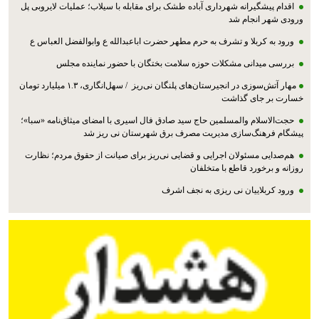
اقدام پیشگیرانه شهرداری آباده طشک برای مقابله با سیلاب؛ عملیات لایروبی پل
ورودی شهر انجام شد
ورود به کربلا و تشرف به حرم مطهر حضرت اباعبدالله ع وابوالفضل العباس ع
بررسی میدانی مشکلات حوزه سلامت بختگان با حضور نماینده مجلس
مهار آتش‌سوزی در انجیرستان‌های پلنگان نی‌ریز / سهل‌انگاری، ۱.۳ میلیارد تومان
خسارت بر جای گذاشت
حجت‌الاسلام والمسلمین حاج سید صادق فال اسیری با امضای میثاق‌نامه «سبا»؛
پیشگام فرهنگ‌سازی مدیریت مصرف برق شهرستان نی ریز شد
هم‌صدایی مسئولان اجرایی و قضایی نی‌ریز برای صیانت از حقوق مردم؛ نظارت
روزانه و برخورد قاطع با متخلفان
ورود کربلاییان نی ریزی به نجف اشرف