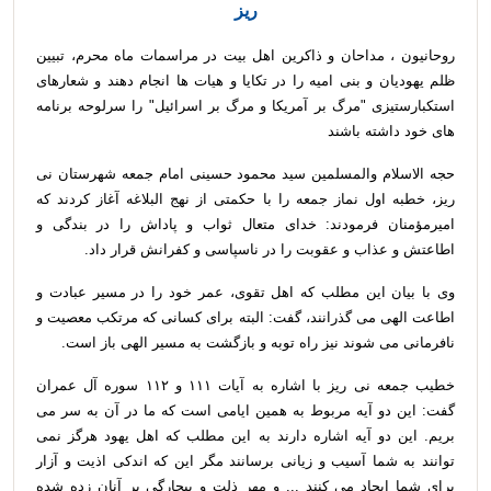
ریز
روحانیون ، مداحان و ذاکرین اهل بیت در مراسمات ماه محرم، تبیین
ظلم یهودیان و بنی امیه را در تکایا و هیات ها انجام دهند و شعارهای
استکبارستیزی "مرگ بر آمریکا و مرگ بر اسرائیل" را سرلوحه برنامه
های خود داشته باشند
حجه الاسلام والمسلمین سید محمود حسینی امام جمعه شهرستان نی
ریز، خطبه اول نماز جمعه را با حکمتی از نهج البلاغه آغاز کردند که
امیرمؤمنان فرمودند: خدای متعال ثواب و پاداش را در بندگی و
اطاعتش و عذاب و عقوبت را در ناسپاسی و کفرانش قرار داد
.
وی با بیان این مطلب که اهل تقوی، عمر خود را در مسیر عبادت و
اطاعت الهی می گذرانند، گفت: البته برای کسانی که مرتکب معصیت و
نافرمانی می شوند نیز راه توبه و بازگشت به مسیر الهی باز است
.
خطیب جمعه نی ریز با اشاره به آیات
۱۱۱
و
۱۱۲
سوره آل عمران
گفت: این دو آیه مربوط به همین ایامی است که ما در آن به سر می
بریم. این دو آیه اشاره دارند به این مطلب که اهل یهود هرگز نمی
توانند به شما آسیب و زیانی برسانند مگر این که اندکی اذیت و آزار
برای شما ایجاد می کنند ... و مهر ذلت و بیچارگی بر آنان زده شده