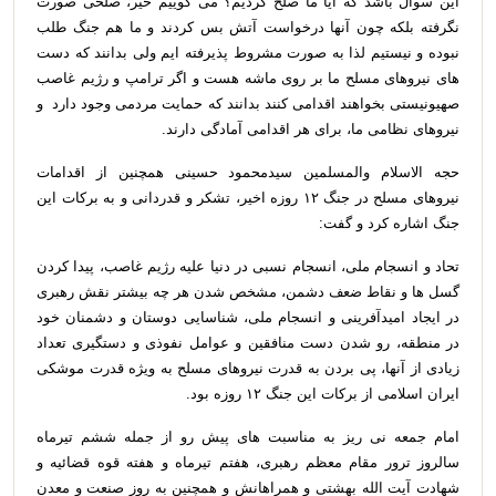
این سوال باشد که آیا ما صلح کردیم؟ می گوییم خیر، صلحی صورت
نگرفته بلکه چون آنها درخواست آتش بس کردند و ما هم جنگ طلب
نبوده و نیستیم لذا به صورت مشروط پذیرفته ایم ولی بدانند که دست
های نیروهای مسلح ما بر روی ماشه هست و اگر ترامپ و رژیم غاصب
صهیونیستی بخواهند اقدامی کنند بدانند که حمایت مردمی وجود دارد و
نیروهای نظامی ما، برای هر اقدامی آمادگی دارند
.
حجه الاسلام والمسلمین سیدمحمود حسینی همچنین از اقدامات
نیروهای مسلح در جنگ
۱۲
روزه اخیر، تشکر و قدردانی و به برکات این
جنگ اشاره کرد و گفت
:
تحاد و انسجام ملی، انسجام نسبی در دنیا علیه رژیم غاصب، پیدا کردن
گسل ها و نقاط ضعف دشمن، مشخص شدن هر چه بیشتر نقش رهبری
در ایجاد امیدآفرینی و انسجام ملی، شناسایی دوستان و دشمنان خود
در منطقه، رو شدن دست منافقین و عوامل نفوذی و دستگیری تعداد
زیادی از آنها، پی بردن به قدرت نیروهای مسلح به ویژه قدرت موشکی
ایران اسلامی از برکات این جنگ
۱۲
روزه بود
.
امام جمعه نی ریز به مناسبت های پیش رو از جمله ششم تیرماه
سالروز ترور مقام معظم رهبری، هفتم تیرماه و هفته قوه قضائیه و
شهادت آیت الله بهشتی و همراهانش و همچنین به روز صنعت و معدن