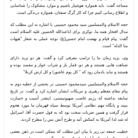
مساجد گفت: باید همواره هوشیار باشیم و موارد مشکوک را شناسایی
و اطلاع رسانی کنیم چرا که کار گرگ صفتان، همواره درندگی است
.
حجه الاسلام والمسلمین سید محمود حسینی با اشاره به این مطلب که
مدال افتخار همه ما، نوکری برای اباعبدالله الحسین علیه السلام است
گفت: پیام قیام و نهضت امام حسین(ع)، توجه عملی به شعار "هیهات
منا الذله" است
.
وی، یزید زمان ما را ترامپ معرفی کرد و گفت: هر دو یزید دارای
شباهت هایی هستند و هر دو، قمار باز و شراب خوار و مفسد بوده و
هستند و نباید یادمان رود که " کل یوم عاشورا و کل ارض کربلا
"
حجه الاسلام والمسلمین سیدمحمود حسینی در بخشی از خطبه دوم به
پیام مقام معظم رهبری و تبریکات ایشان اشاره کرد و گفت: در تاریخ
سابقه نداشته که رژیم غاصب صهیونیستی، اینقدر آسیب و خسارت
ببیند و پایگاه مهم نظامی آمریکا توسط سپاه قهرمان ما مورد هجوم
قرار گرفت و همین ضربات سخت بود که به قول حضرت آقا، اسرائیل
له شد لذا آمریکا به کمکش آمد و طرح آتش بس را مطرح کردند
.
خطیب جمعه نی ریز با بیان این مطلب که ممکن است در ذهن بعضی