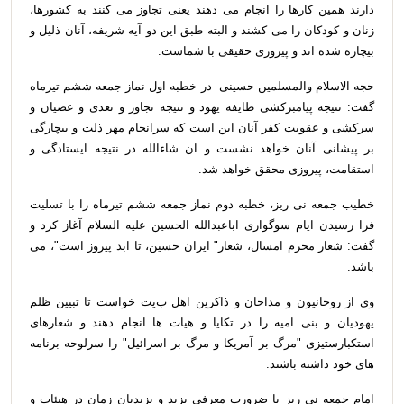
دارند همین کارها را انجام می دهند یعنی تجاوز می کنند به کشورها،
زنان و کودکان را می کشند و البته طبق این دو آیه شریفه، آنان ذلیل و
بیچاره شده اند و پیروزی حقیقی با شماست
.
حجه الاسلام والمسلمین حسینی در خطبه اول نماز جمعه ششم تیرماه
گفت: نتیجه پیامبرکشی طایفه یهود و نتیجه تجاوز و تعدی و عصیان و
سرکشی و عقوبت کفر آنان این است که سرانجام مهر ذلت و بیچارگی
بر پیشانی آنان خواهد نشست و ان شاءالله در نتیجه ایستادگی و
استقامت، پیروزی محقق خواهد شد
.
خطیب جمعه نی ریز، خطبه دوم نماز جمعه ششم تیرماه را با تسلیت
فرا رسیدن ایام سوگواری اباعبدالله الحسین علیه السلام آغاز کرد و
گفت: شعار محرم امسال، شعار" ایران حسین، تا ابد پیروز است"، می
باشد
.
وی از روحانیون و مداحان و ذاکرین اهل
ب
یت خواست تا تبیین ظلم
یهودیان و بنی امیه را در تکایا و هیات ها انجام دهند و شعارهای
استکبارستیزی "مرگ بر آمریکا و مرگ بر اسرائیل" را سرلوحه برنامه
های خود داشته باشند
.
امام جمعه نی ریز با ضرورت معرفی یزید و یزیدیان زمان در هیئات و