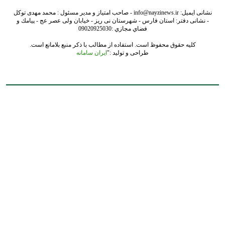
نشانی ایمیل: info@nayzinews.ir - صاحب امتیاز و مدیر مسئول : محمد مهدی توکل
- نشانی دفتر: استان فارس - شهرستان نی ریز - خیابان ولی عصر عج - پيامك و
فضاي مجازي :09020925030
کلیه حقوق محفوظ است. استفاده از مطالب با ذکر منبع بلامانع است.
طراحی و تولید :"
ایران سامانه