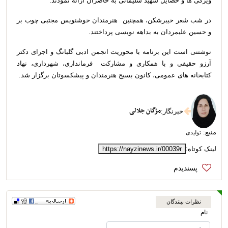
ویژگی ها و خصایل شهید سلیمانی به حاضران ارائه نمودند.
در شب شعر خیبرشکن، همچنین هنرمندان خوشنویس مجتبی چوب بر
و حسین علیمردان به بداهه نویسی پرداختند.
نوشتنی است این برنامه با محوریت انجمن ادبی گلبانگ و اجرای دکتر
آرزو حقیقی و با همکاری و مشارکت فرمانداری، شهرداری، نهاد
کتابخانه های عمومی، کانون بسیج هنرمندان و پیشکسوتان برگزار شد.
مژگان جلالی
خبرنگار
:
منبع:
تولیدی
لینک کوتاه:
https://nayzinews.ir/00039r
نظرات بینندگان
نام