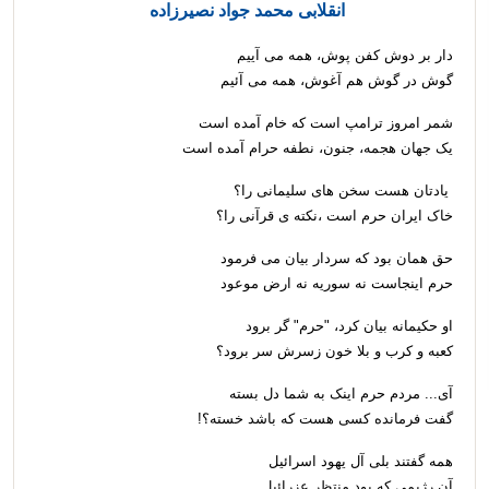
انقلابی محمد جواد نصیرزاده
دار بر دوش کفن پوش، همه می آییم
گوش در گوش هم آغوش، همه می آئیم
شمر امروز ترامپ است که خام آمده است
یک جهان هجمه، جنون، نطفه حرام آمده است
یادتان هست سخن های سلیمانی را؟
خاک ایران حرم است ،نکته ی قرآنی را؟
حق همان بود که سردار بیان می فرمود
حرم اینجاست نه سوریه نه ارض موعود
او حکیمانه بیان کرد، "حرم" گر برود
کعبه و کرب و بلا خون زسرش سر برود؟
آی... مردم حرم اینک به شما دل بسته
گفت فرمانده کسی هست که باشد خسته؟!
همه گفتند بلی‌ آل یهود اسرائیل
آن رژیمی که بود منتظر عزرائیل