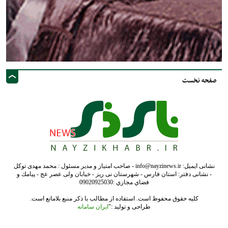
صفحه نخست
نشانی ایمیل: info@nayzinews.ir - صاحب امتیاز و مدیر مسئول : محمد مهدی توکل
- نشانی دفتر: استان فارس - شهرستان نی ریز - خیابان ولی عصر عج - پيامك و
فضاي مجازي :09020925030
کلیه حقوق محفوظ است. استفاده از مطالب با ذکر منبع بلامانع است.
طراحی و تولید :"
ایران سامانه