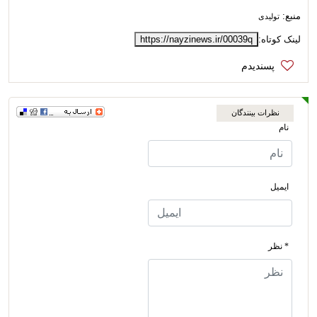
منبع:
تولیدی
لینک کوتاه:
https://nayzinews.ir/00039q
نظرات بینندگان
نام
ایمیل
* نظر