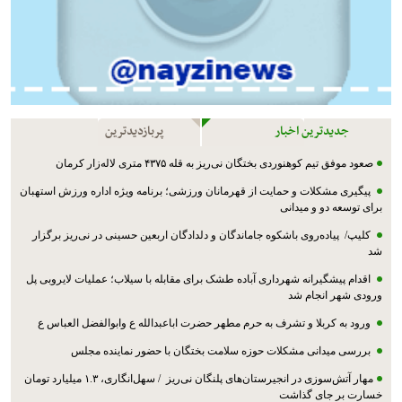
جدیدترین اخبار
پربازدیدترین
صعود موفق تیم کوهنوردی بختگان نی‌ریز به قله ۴۳۷۵ متری لاله‌زار کرمان
پیگیری مشکلات و حمایت از قهرمانان ورزشی؛ برنامه ویژه اداره ورزش استهبان
برای توسعه دو و میدانی
کلیپ/ پیاده‌روی باشکوه جاماندگان و دلدادگان اربعین حسینی در نی‌ریز برگزار
شد
اقدام پیشگیرانه شهرداری آباده طشک برای مقابله با سیلاب؛ عملیات لایروبی پل
ورودی شهر انجام شد
ورود به کربلا و تشرف به حرم مطهر حضرت اباعبدالله ع وابوالفضل العباس ع
بررسی میدانی مشکلات حوزه سلامت بختگان با حضور نماینده مجلس
مهار آتش‌سوزی در انجیرستان‌های پلنگان نی‌ریز / سهل‌انگاری، ۱.۳ میلیارد تومان
خسارت بر جای گذاشت