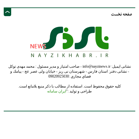
صفحه نخست
نشانی ایمیل: info@nayzinews.ir - صاحب امتیاز و مدیر مسئول : محمد مهدی توکل
- نشانی دفتر: استان فارس - شهرستان نی ریز - خیابان ولی عصر عج - پيامك و
فضاي مجازي :09020925030
کلیه حقوق محفوظ است. استفاده از مطالب با ذکر منبع بلامانع است.
طراحی و تولید :"
ایران سامانه