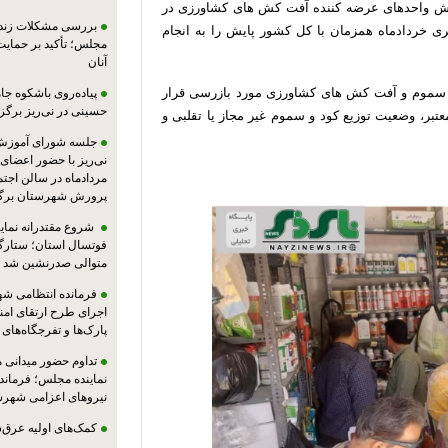
یش واحدهای عرضه کننده آفت کش های کشاورزی در
بررسی مشکلات زندان
 خردادماه همزمان با کل کشور پایش را به انجام
مجلس؛ تأکید بر حمایت ا
آنان
این مانور 11 فروشگاه عرضه سموم و آفت کش های کشاورزی مورد بازرسی قرار
پیاده‌روی باشکوه جام
حسینی در نی‌ریز برگز
بر، وضعیت توزیع کود و سموم غیر مجاز یا تقلبی و
جلسه شورای آموزش
مردادماه در سالن اجت
پرورش شهرستان برگز
شروع مقتدرانه نمایند
فوتسال استان؛ ستارگا
متوالی صدرنشین شد
فرمانده انتظامی شهر
اجرای طرح ارتقای امن
پارک‌ها و تفرجگاه‌های
تداوم حضور میدانی 
نماینده مجلس؛ فرماندا
نیروهای اعزامی شهرست
کمک‌های اولیه عرق‌