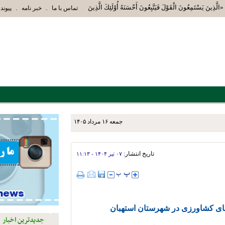
لَّذِينَ يَسْتَمِعُونَ الْقَوْلَ فَيَتَّبِعُونَ أَحْسَنَهُ أُوْلَئِكَ الَّذِينَ هَدَاهُمُ اللَّهُ وَأُوْلَئِ
.
.
تماس با ما
خبر نامه
پیوند 
جمعه ۱۶ مرداد ۱۴۰۵
ما با دو پیروزی متوالی
تاریخ انتشار:
۰۷ تير ۱۴۰۴ - ۱۱:۱۳
ی کشاورزی در شهرستان استهبان
جدیدترین اخبار