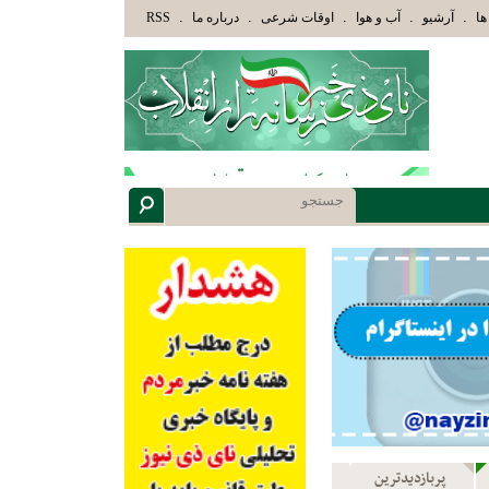
كَ هُمْ أُوْلُوا الْأَلْبَابِ» عاقلان هدایت یافته،حرفها را میشنوند و سپس بهترین را انتخاب میکنند(سوره مبارک
.
.
.
.
.
ها
آرشیو
آب و هوا
اوقات شرعی
درباره ما
RSS
پربازدیدترین