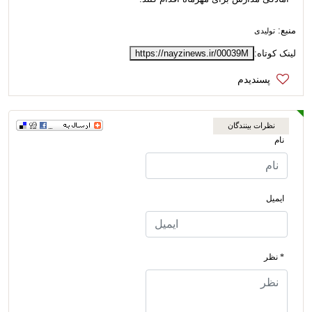
منبع:
تولیدی
لینک کوتاه:
https://nayzinews.ir/00039M
نظرات بینندگان
نام
ایمیل
* نظر