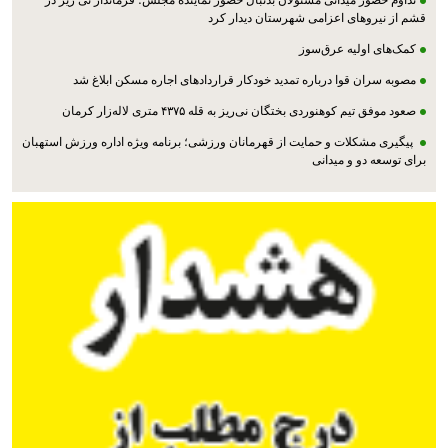
تداوم حضور میدانی مسئولان بدنبال حضور نماینده مجلس؛ فرماندار نی ریز در
قشم از نیروهای اعزامی شهرستان دیدار کرد
کمک‌های اولیه عرق‌سوز
مصوبه سران قوا درباره تمدید خودکار قراردادهای اجاره مسکن ابلاغ شد
صعود موفق تیم کوهنوردی بختگان نی‌ریز به قله ۴۳۷۵ متری لاله‌زار کرمان
پیگیری مشکلات و حمایت از قهرمانان ورزشی؛ برنامه ویژه اداره ورزش استهبان
برای توسعه دو و میدانی