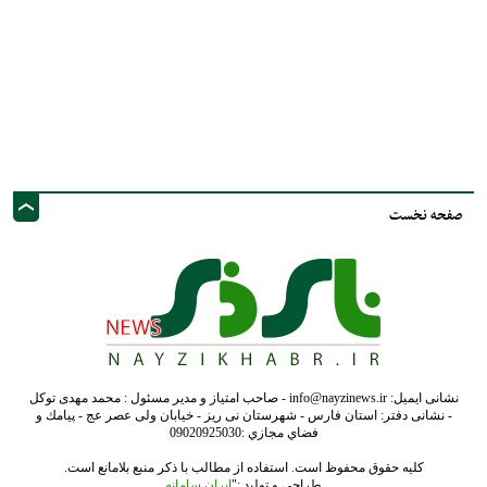
صفحه نخست
نشانی ایمیل: info@nayzinews.ir - صاحب امتیاز و مدیر مسئول : محمد مهدی توکل
- نشانی دفتر: استان فارس - شهرستان نی ریز - خیابان ولی عصر عج - پيامك و
فضاي مجازي :09020925030
کلیه حقوق محفوظ است. استفاده از مطالب با ذکر منبع بلامانع است.
طراحی و تولید :"
ایران سامانه