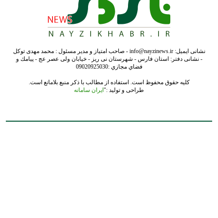
نشانی ایمیل: info@nayzinews.ir - صاحب امتیاز و مدیر مسئول : محمد مهدی توکل
- نشانی دفتر: استان فارس - شهرستان نی ریز - خیابان ولی عصر عج - پيامك و
فضاي مجازي :09020925030
کلیه حقوق محفوظ است. استفاده از مطالب با ذکر منبع بلامانع است.
طراحی و تولید :"
ایران سامانه