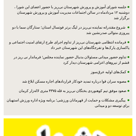
جلسه شورای آموزش و پرورش شهرستان نی‌ریز با حضور اعضای این شورا ،
دوشنبه ۱۲ مردادماه در سالن اجتماعات مدیریت آموزش و پرورش شهرستان
برگزار شد
شروع مقتدرانه نماینده نی‌ریز در لیگ برتر فوتسال استان؛ ستارگان سما با دو
پیروزی متوالی صدرنشین شد
فرمانده انتظامی شهرستان نی‌ریز از تداوم اجرای طرح ارتقای امنیت اجتماعی و
پاکسازی پارک‌ها و تفرجگاه‌های این شهرستان خبر داد
تداوم حضور میدانی مسئولان بدنبال حضور نماینده مجلس؛ فرماندار نی ریز در
قشم از نیروهای اعزامی شهرستان دیدار کرد
کمک‌های اولیه عرق‌سوز
مصوبه سران قوا درباره تمدید خودکار قراردادهای اجاره مسکن ابلاغ شد
صعود موفق تیم کوهنوردی بختگان نی‌ریز به قله ۴۳۷۵ متری لاله‌زار کرمان
پیگیری مشکلات و حمایت از قهرمانان ورزشی؛ برنامه ویژه اداره ورزش استهبان
برای توسعه دو و میدانی