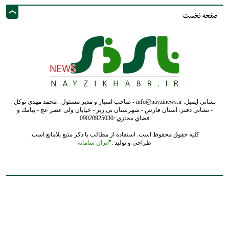
صفحه نخست
نشانی ایمیل: info@nayzinews.ir - صاحب امتیاز و مدیر مسئول : محمد مهدی توکل
- نشانی دفتر: استان فارس - شهرستان نی ریز - خیابان ولی عصر عج - پيامك و
فضاي مجازي :09020925030
کلیه حقوق محفوظ است. استفاده از مطالب با ذکر منبع بلامانع است.
طراحی و تولید :"
ایران سامانه