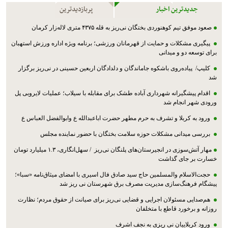
جدیدترین اخبار
پربازدیدترین
صعود موفق تیم کوهنوردی بختگان نی‌ریز به قله ۴۳۷۵ متری لاله‌زار کرمان
پیگیری مشکلات و حمایت از قهرمانان ورزشی؛ برنامه ویژه اداره ورزش استهبان
برای توسعه دو و میدانی
کلیپ/ پیاده‌روی باشکوه جاماندگان و دلدادگان اربعین حسینی در نی‌ریز برگزار
شد
اقدام پیشگیرانه شهرداری آباده طشک برای مقابله با سیلاب؛ عملیات لایروبی پل
ورودی شهر انجام شد
ورود به کربلا و تشرف به حرم مطهر حضرت اباعبدالله ع وابوالفضل العباس ع
بررسی میدانی مشکلات حوزه سلامت بختگان با حضور نماینده مجلس
مهار آتش‌سوزی در انجیرستان‌های پلنگان نی‌ریز / سهل‌انگاری، ۱.۳ میلیارد تومان
خسارت بر جای گذاشت
حجت‌الاسلام والمسلمین حاج سید صادق فال اسیری با امضای میثاق‌نامه «سبا»؛
پیشگام فرهنگ‌سازی مدیریت مصرف برق شهرستان نی ریز شد
هم‌صدایی مسئولان اجرایی و قضایی نی‌ریز برای صیانت از حقوق مردم؛ نظارت
روزانه و برخورد قاطع با متخلفان
ورود کربلاییان نی ریزی به نجف اشرف