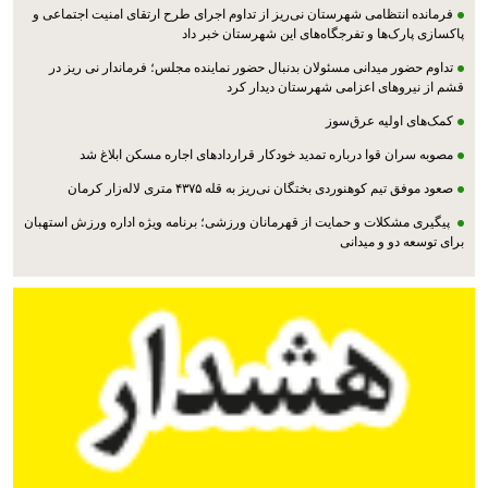
فرمانده انتظامی شهرستان نی‌ریز از تداوم اجرای طرح ارتقای امنیت اجتماعی و
پاکسازی پارک‌ها و تفرجگاه‌های این شهرستان خبر داد
تداوم حضور میدانی مسئولان بدنبال حضور نماینده مجلس؛ فرماندار نی ریز در
قشم از نیروهای اعزامی شهرستان دیدار کرد
کمک‌های اولیه عرق‌سوز
مصوبه سران قوا درباره تمدید خودکار قراردادهای اجاره مسکن ابلاغ شد
صعود موفق تیم کوهنوردی بختگان نی‌ریز به قله ۴۳۷۵ متری لاله‌زار کرمان
پیگیری مشکلات و حمایت از قهرمانان ورزشی؛ برنامه ویژه اداره ورزش استهبان
برای توسعه دو و میدانی