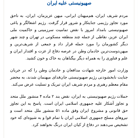
صهیونیستی علیه ایران
مردم شریف ایران، هم‌میهنان ایرانی، میهن عزیزمان، ایران، به ناحق
مورد تجاوز رژیمی جنایتکار و شرور قرار گرفت. رژیم اشغالگر و یاغی
صهیونیستی بامداد امروز با نقض تمامیت سرزمینی و حاکمیت ملی
ایران عزیز، نقاطی از جمله چند منطقه مسکونی در تهران و چند شهر
دیگر کشورمان را مورد حمله قرار داد و جمعی از شریف‌ترین و
میهن‌دوست‌ترین خادمان وطن در عرصه دفاع از عزت و اقتدار ایران و
علم و فناوری را به همراه دیگر بیگناهان به خاک و خون کشید.
وزارت امور خارجه شهادت مدافعان و خادمان وطن را که در جریان
جنایت نابخشودنی رژیم صهیونیستی جان‌فدای میهنمان شدند، به محضر
مقام معظم رهبری و مردم شریف ایران تبریک و تسلیت عرض می‌کند.
حملات رژیم صهیونیستی به ایران، نقض بند ۲ ماده ۴ منشور ملل متحد
و تجاوز آشکار علیه جمهوری اسلامی ایران است. پاسخ به این تجاوز
حق قانونی و مشروع ایران وفق ماده ۵۱ منشور ملل متحد است و
نیروهای مسلح جمهوری اسلامی ایران با تمام قوا و به شیوه‌ای که خود
تشخیص می‌دهند در دفاع از کیان ایران درنگ نخواهند کرد.