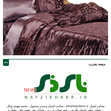
صفحه نخست
نشانی ایمیل: info@nayzinews.ir - صاحب امتیاز و مدیر مسئول : محمد مهدی توکل
- نشانی دفتر: استان فارس - شهرستان نی ریز - خیابان ولی عصر عج - پيامك و