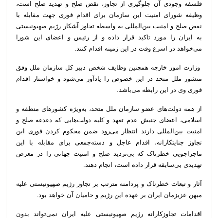
فلسفه وجودی آن جلوگیری از تجاوز، نقض صلح و تهدید صلح است،
وظیفه شورای امنیت این سازمان برای اقدام فوری جهت مقابله با
نقض صلح و امنیت بین‌المللی به واسطه تجاوز آشکار رژیم صهیونیستی
به ایران را مورد تاکید قرار داده و از رئیس و اعضای این شورا
می‌خواهد در اسرع وقت در این زمینه اقدام کنند.
وزارت امور خارجه همچنین وظایف شخص دبیر کل سازمان ملل وفق
منشور ملل متحد در این خصوص را یادآور می‌شود و خواستار اقدام
فوری وی در این رابطه می‌باشد.
از همه دولت‌های عضو سازمان ملل متحد، به‌ویژه کشورهای منطقه و
اسلامی، اعضای جنبش عدم تعهد و کلیه دولت‌هایی که دغدغه صلح و
امنیت بین‌المللی دارند انتظار می‌رود ضمن محکوم کردن فوری این
تجاوز جنایتکارانه، اقدام عاجل و دسته‌جمعی برای مقابله با این
ماجراجویی خطرناک که بی‌تردید صلح و امنیت جهانی را در معرض
تهدیدی بی‌سابقه قرار داده است، انجام دهند.
آثار و تبعات خطرناک و پردامنه مترتب بر تجاوز رژیم صهیونیستی علیه
میهن عزیزمان ایران بر عهده این رژیم و حامیان آن خواهد بود.
اقدامات تجاوزکارانه رژیم صهیونیستی علیه ایران نمی‌تواند بدون