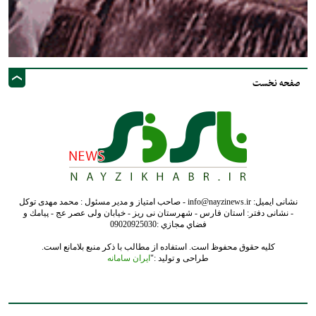
صفحه نخست
نشانی ایمیل: info@nayzinews.ir - صاحب امتیاز و مدیر مسئول : محمد مهدی توکل
- نشانی دفتر: استان فارس - شهرستان نی ریز - خیابان ولی عصر عج - پيامك و
فضاي مجازي :09020925030
کلیه حقوق محفوظ است. استفاده از مطالب با ذکر منبع بلامانع است.
طراحی و تولید :"
ایران سامانه