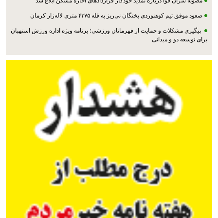
مصوبه سران قوا درباره تمدید خودکار قراردادهای اجاره مسکن ابلاغ شد
صعود موفق تیم کوهنوردی بختگان نی‌ریز به قله ۴۳۷۵ متری لاله‌زار کرمان
پیگیری مشکلات و حمایت از قهرمانان ورزشی؛ برنامه ویژه اداره ورزش استهبان
برای توسعه دو و میدانی