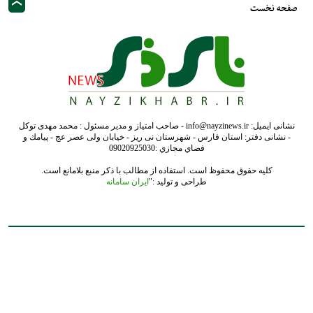
صفحه نخست
نشانی ایمیل: info@nayzinews.ir - صاحب امتیاز و مدیر مسئول : محمد مهدی توکل
- نشانی دفتر: استان فارس - شهرستان نی ریز - خیابان ولی عصر عج - پيامك و
فضاي مجازي :09020925030
کلیه حقوق محفوظ است. استفاده از مطالب با ذکر منبع بلامانع است.
طراحی و تولید :"
ایران سامانه