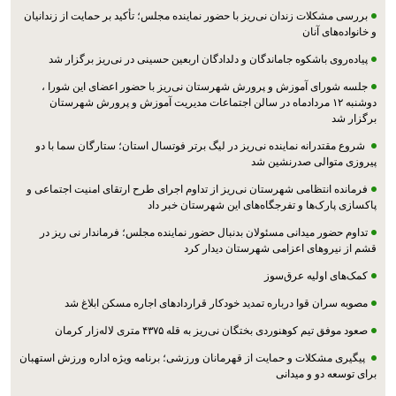
بررسی مشکلات زندان نی‌ریز با حضور نماینده مجلس؛ تأکید بر حمایت از زندانیان
و خانواده‌های آنان
پیاده‌روی باشکوه جاماندگان و دلدادگان اربعین حسینی در نی‌ریز برگزار شد
جلسه شورای آموزش و پرورش شهرستان نی‌ریز با حضور اعضای این شورا ،
دوشنبه ۱۲ مردادماه در سالن اجتماعات مدیریت آموزش و پرورش شهرستان
برگزار شد
شروع مقتدرانه نماینده نی‌ریز در لیگ برتر فوتسال استان؛ ستارگان سما با دو
پیروزی متوالی صدرنشین شد
فرمانده انتظامی شهرستان نی‌ریز از تداوم اجرای طرح ارتقای امنیت اجتماعی و
پاکسازی پارک‌ها و تفرجگاه‌های این شهرستان خبر داد
تداوم حضور میدانی مسئولان بدنبال حضور نماینده مجلس؛ فرماندار نی ریز در
قشم از نیروهای اعزامی شهرستان دیدار کرد
کمک‌های اولیه عرق‌سوز
مصوبه سران قوا درباره تمدید خودکار قراردادهای اجاره مسکن ابلاغ شد
صعود موفق تیم کوهنوردی بختگان نی‌ریز به قله ۴۳۷۵ متری لاله‌زار کرمان
پیگیری مشکلات و حمایت از قهرمانان ورزشی؛ برنامه ویژه اداره ورزش استهبان
برای توسعه دو و میدانی