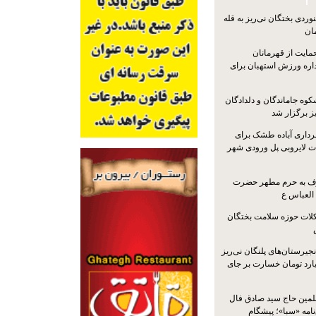
ردی بختگان نی‌ریز به قله
ایت از قهرمانان
داره ورزش استهبان برای
کوه جاماندگان و دلدادگان
ز برگزار شد
رداری آباده طشک برای
ات لایروبی پل ورودی شهر
شرف به حرم مطهر حضرت
 العباس ع
ات حوزه سلامت بختگان
جیرستان‌های پلنگان نی‌ریز
انگاری، ۱.۳ میلیارد تومان خسارت بر جای
لمین حاج سید صادق فال
نامه «سبا»؛ پیشگام