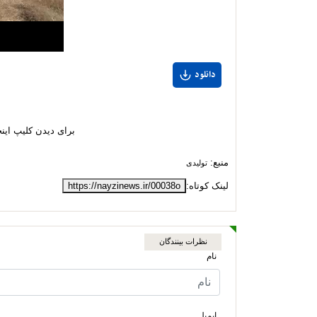
دانلود
برای دیدن کلیپ اینج
منبع:
تولیدی
لینک کوتاه:
https://nayzinews.ir/00038o
نظرات بینندگان
نام
ایمیل