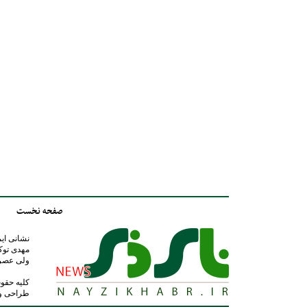
صفحه نخست
مهدی توک
ولی عصر عج 
کلیه حقوق
طراحی و ت