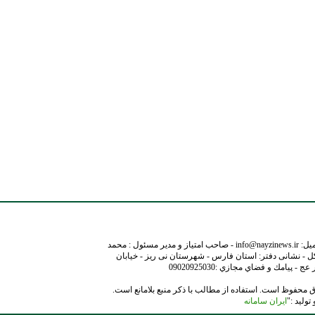
نشانی ایمیل: info@nayzinews.ir - صاحب امتیاز و مدیر مسئول : محمد
ل - نشانی دفتر: استان فارس - شهرستان نی ریز - خیابان
- پيامك و فضاي مجازي :09020925030
 محفوظ است. استفاده از مطالب با ذکر منبع بلامانع است.
ولید :"
ایران سامانه