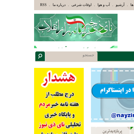
لْبَابِ» عاقلان هدایت یافته،حرفها را میشنوند و سپس بهترین را انتخاب میکنند(سوره مبارکه زمر آیه 18)
.
.
.
.
.
ها
آرشیو
آب و هوا
اوقات شرعی
درباره ما
RSS
پربازدیدترین