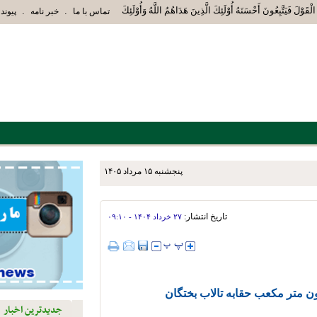
الْقَوْلَ فَيَتَّبِعُونَ أَحْسَنَهُ أُوْلَئِكَ الَّذِينَ هَدَاهُمُ اللَّهُ وَأُوْلَئِكَ هُمْ أُوْلُوا الْأَ
.
.
تماس با ما
خبر نامه
پیوند 
پنجشنبه ۱۵ مرداد ۱۴۰۵
العباس ع
تاریخ انتشار:
۲۷ خرداد ۱۴۰۴ - ۰۹:۱۰
جدیدترین اخبار