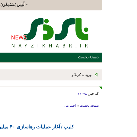
«الَّذِينَ يَسْتَمِعُونَ 
صفحه نخست
ورود به کربلا و تشرف به حرم مطهر حضرت اباعبدالله ع وابوالفضل 
کد خبر:
۱۲۰۷۸
صفحه نخست
»
اجتماعی
کلیپ / آغاز عملیات رهاسازی ۴۰ میلیون متر مکعب حقابه تالاب بختگان