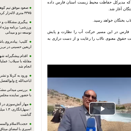
 که مدیرکل حفاظت محیط زیست استان فارس داده
صعود موفق تیم کوهنو
۴۳۷۵ متری لاله‌زار کرمان
لاب بختگان خواهد رسید.
پیگیری مشکلات و حم
ورزشی؛ برنامه ویژه ا
ن فارس در این مسیر حرکت آب را نظارت و‌ پایش
توسعه دو و میدانی
ت حقوق معنوی تالاب را رعایت و از دست درازی به
کلیپ/ پیاده‌روی باش
اربعین حسینی در نی‌ری
اقدام پیشگیرانه شه
مقابله با سیلاب؛ عملی
انجام شد
ورود به کربلا و ت
اباعبدالله ع وابوالفضل
بررسی میدانی مشکل
با حضور نماینده مجلس
مهار آتش‌سوزی در ان
/ سهل‌
Play
گذاشت
حجت‌الاسلام والمس
Video
اسیری با امضای میثاق‌