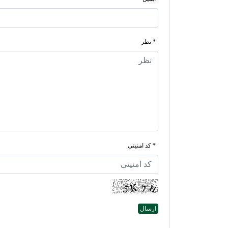
* نظر
* کد امنیتی