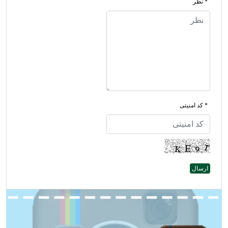
* نظر
* کد امنیتی