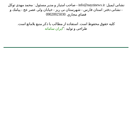
نشانی ایمیل: info@nayzinews.ir - صاحب امتیاز و مدیر مسئول : محمد مهدی توکل
- نشانی دفتر: استان فارس - شهرستان نی ریز - خیابان ولی عصر عج - پيامك و
فضاي مجازي :09020925030
کلیه حقوق محفوظ است. استفاده از مطالب با ذکر منبع بلامانع است.
طراحی و تولید :"
ایران سامانه