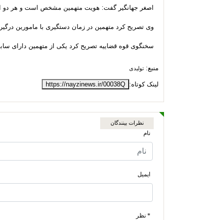
اصغر جهانگیر گفت: هویت متهمین مشخص است و هر دو اه
وی تصریح کرد متهمین در زمان دستگیری با مامورین درگی
سخنگوی قوه قضاییه تصریح کرد یکی از متهمین دارای ساب
منبع:
تولیدی
لینک کوتاه:
https://nayzinews.ir/00038Q
نظرات بینندگان
نام
ایمیل
* نظر