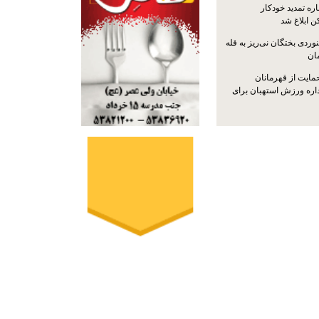
ره تمدید خودکار
ن ابلاغ شد
ردی بختگان نی‌ریز به قله
ایت از قهرمانان
داره ورزش استهبان برای