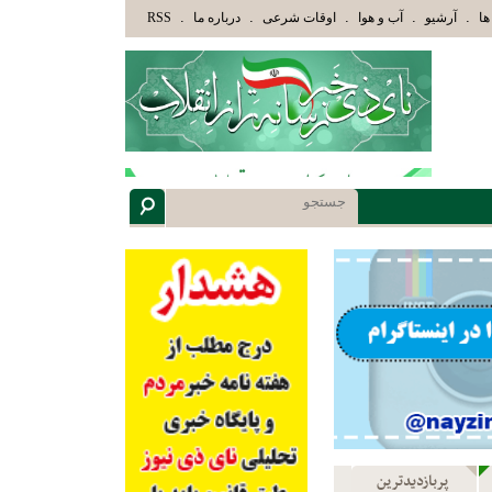
وْلَئِكَ الَّذِينَ هَدَاهُمُ اللَّهُ وَأُوْلَئِكَ هُمْ أُوْلُوا الْأَلْبَابِ» عاقلان هدایت یافته،حرفها را م
.
.
.
.
.
ها
آرشیو
آب و هوا
اوقات شرعی
درباره ما
RSS
پربازدیدترین