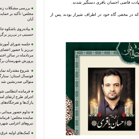
شهادت قاضی احسان باقری دستگیر شدند.
بررسی مشکلات زندان
مجلس؛ تأکید بر حمایت ا
 که در مخفی گاه خود در اطراف شیراز بودند پس از
آنان
پیاده‌روی باشکوه جام
حسینی در نی‌ریز برگز
جلسه شورای آموزش
مردادماه در سالن اجت
پرورش شهرستان برگز
شروع مقتدرانه نمایند
فوتسال استان؛ ستارگا
متوالی صدرنشین شد
فرمانده انتظامی شهر
اجرای طرح ارتقای امن
پارک‌ها و تفرجگاه‌های
تداوم حضور میدانی 
نماینده مجلس؛ فرماندا
نیروهای اعزامی شهرست
کمک‌های اولیه عرق‌