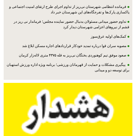
فرمانده انتظامی شهرستان نی‌ریز از تداوم اجرای طرح ارتقای امنیت اجتماعی و
پاکسازی پارک‌ها و تفرجگاه‌های این شهرستان خبر داد
تداوم حضور میدانی مسئولان بدنبال حضور نماینده مجلس؛ فرماندار نی ریز در
قشم از نیروهای اعزامی شهرستان دیدار کرد
کمک‌های اولیه عرق‌سوز
مصوبه سران قوا درباره تمدید خودکار قراردادهای اجاره مسکن ابلاغ شد
صعود موفق تیم کوهنوردی بختگان نی‌ریز به قله ۴۳۷۵ متری لاله‌زار کرمان
پیگیری مشکلات و حمایت از قهرمانان ورزشی؛ برنامه ویژه اداره ورزش استهبان
برای توسعه دو و میدانی