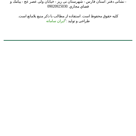
- نشانی دفتر: استان فارس - شهرستان نی ریز - خیابان ولی عصر عج - پيامك و
فضاي مجازي :09020925030
کلیه حقوق محفوظ است. استفاده از مطالب با ذکر منبع بلامانع است.
طراحی و تولید :"
ایران سامانه