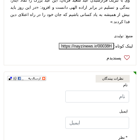
وی با تبریک فرارسیدن عید سعید قربان، این عید بزرگ را نماد ایثار،
بندگی و تسلیم در برابر اراده الهی دانست و افزود: «در این روز باید
بیش از همیشه به یاد کسانی باشیم که جان خود را در راه اعتلای دین
فدا کردند.»
منبع:
تولیدی
لینک کوتاه:
https://nayzinews.ir/00038H
نظرات بینندگان
نام
ایمیل
* نظر