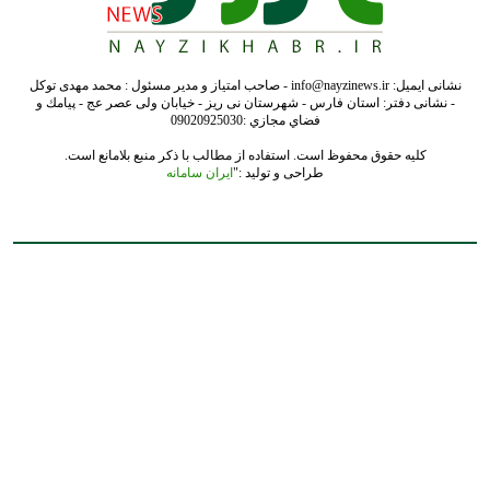
نشانی ایمیل: info@nayzinews.ir - صاحب امتیاز و مدیر مسئول : محمد مهدی توکل
- نشانی دفتر: استان فارس - شهرستان نی ریز - خیابان ولی عصر عج - پيامك و
فضاي مجازي :09020925030
کلیه حقوق محفوظ است. استفاده از مطالب با ذکر منبع بلامانع است.
طراحی و تولید :"
ایران سامانه