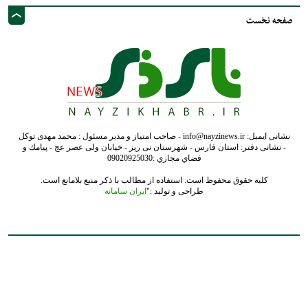
صفحه نخست
نشانی ایمیل: info@nayzinews.ir - صاحب امتیاز و مدیر مسئول : محمد مهدی توکل
- نشانی دفتر: استان فارس - شهرستان نی ریز - خیابان ولی عصر عج - پيامك و
فضاي مجازي :09020925030
کلیه حقوق محفوظ است. استفاده از مطالب با ذکر منبع بلامانع است.
طراحی و تولید :"
ایران سامانه