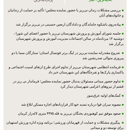
بررسی مشکلات زندان نی‌ریز با حضور نماینده مجلس؛ تأکید بر حمایت از زندانیان
و خانواده‌های آنان
پیاده‌روی باشکوه جاماندگان و دلدادگان اربعین حسینی در نی‌ریز برگزار شد
جلسه شورای آموزش و پرورش شهرستان نی‌ریز با حضور اعضای این شورا ،
دوشنبه ۱۲ مردادماه در سالن اجتماعات مدیریت آموزش و پرورش شهرستان
برگزار شد
شروع مقتدرانه نماینده نی‌ریز در لیگ برتر فوتسال استان؛ ستارگان سما با دو
پیروزی متوالی صدرنشین شد
فرمانده انتظامی شهرستان نی‌ریز از تداوم اجرای طرح ارتقای امنیت اجتماعی و
پاکسازی پارک‌ها و تفرجگاه‌های این شهرستان خبر داد
تداوم حضور میدانی مسئولان بدنبال حضور نماینده مجلس؛ فرماندار نی ریز در
قشم از نیروهای اعزامی شهرستان دیدار کرد
کمک‌های اولیه عرق‌سوز
مصوبه سران قوا درباره تمدید خودکار قراردادهای اجاره مسکن ابلاغ شد
صعود موفق تیم کوهنوردی بختگان نی‌ریز به قله ۴۳۷۵ متری لاله‌زار کرمان
پیگیری مشکلات و حمایت از قهرمانان ورزشی؛ برنامه ویژه اداره ورزش استهبان
برای توسعه دو و میدانی