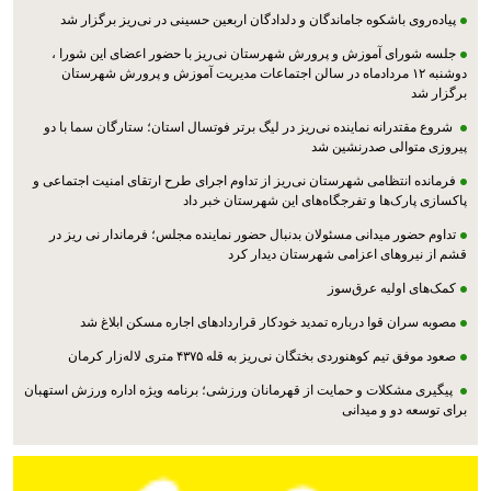
پیاده‌روی باشکوه جاماندگان و دلدادگان اربعین حسینی در نی‌ریز برگزار شد
جلسه شورای آموزش و پرورش شهرستان نی‌ریز با حضور اعضای این شورا ،
دوشنبه ۱۲ مردادماه در سالن اجتماعات مدیریت آموزش و پرورش شهرستان
برگزار شد
شروع مقتدرانه نماینده نی‌ریز در لیگ برتر فوتسال استان؛ ستارگان سما با دو
پیروزی متوالی صدرنشین شد
فرمانده انتظامی شهرستان نی‌ریز از تداوم اجرای طرح ارتقای امنیت اجتماعی و
پاکسازی پارک‌ها و تفرجگاه‌های این شهرستان خبر داد
تداوم حضور میدانی مسئولان بدنبال حضور نماینده مجلس؛ فرماندار نی ریز در
قشم از نیروهای اعزامی شهرستان دیدار کرد
کمک‌های اولیه عرق‌سوز
مصوبه سران قوا درباره تمدید خودکار قراردادهای اجاره مسکن ابلاغ شد
صعود موفق تیم کوهنوردی بختگان نی‌ریز به قله ۴۳۷۵ متری لاله‌زار کرمان
پیگیری مشکلات و حمایت از قهرمانان ورزشی؛ برنامه ویژه اداره ورزش استهبان
برای توسعه دو و میدانی