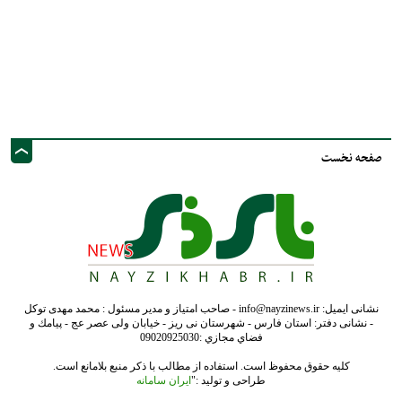
نشانی ایمیل: info@nayzinews.ir - صاحب امتیاز و مدیر مسئول : محمد مهدی توکل
- نشانی دفتر: استان فارس - شهرستان نی ریز - خیابان ولی عصر عج - پيامك و
فضاي مجازي :09020925030
کلیه حقوق محفوظ است. استفاده از مطالب با ذکر منبع بلامانع است.
طراحی و تولید :"
ایران سامانه