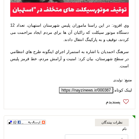
وي افزود: در اين راستا ماموران پليس شهرستان استهبان، تعداد 12
دستگاه موتور سیکلت که راکبان آن ها برای مردم ایجاد مزاحمت می
کردند، توقیف و به پارکینگ انتقال دادند.
سرهنگ احمدیان با اشاره به استمرار اجراي اينگونه طرح هاي انتظامي
در سطح شهرستان، بیان کرد: امنیت و آرامش مردم، خط قرمز پلیس
است.
منبع:
تولیدی
لینک کوتاه:
https://nayzinews.ir/000387
نظرات بینندگان
نام