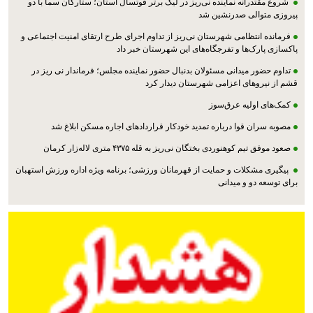
شروع مقتدرانه نماینده نی‌ریز در لیگ برتر فوتسال استان؛ ستارگان سما با دو
پیروزی متوالی صدرنشین شد
فرمانده انتظامی شهرستان نی‌ریز از تداوم اجرای طرح ارتقای امنیت اجتماعی و
پاکسازی پارک‌ها و تفرجگاه‌های این شهرستان خبر داد
تداوم حضور میدانی مسئولان بدنبال حضور نماینده مجلس؛ فرماندار نی ریز در
قشم از نیروهای اعزامی شهرستان دیدار کرد
کمک‌های اولیه عرق‌سوز
مصوبه سران قوا درباره تمدید خودکار قراردادهای اجاره مسکن ابلاغ شد
صعود موفق تیم کوهنوردی بختگان نی‌ریز به قله ۴۳۷۵ متری لاله‌زار کرمان
پیگیری مشکلات و حمایت از قهرمانان ورزشی؛ برنامه ویژه اداره ورزش استهبان
برای توسعه دو و میدانی