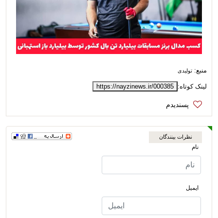
منبع:
تولیدی
لینک کوتاه:
https://nayzinews.ir/000385
نظرات بینندگان
نام
ایمیل