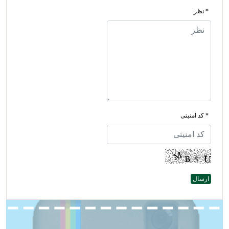
* نظر
* کد امنیتی