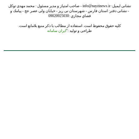
نشانی ایمیل: info@nayzinews.ir - صاحب امتیاز و مدیر مسئول : محمد مهدی توکل
- نشانی دفتر: استان فارس - شهرستان نی ریز - خیابان ولی عصر عج - پيامك و
فضاي مجازي :09020925030
کلیه حقوق محفوظ است. استفاده از مطالب با ذکر منبع بلامانع است.
طراحی و تولید :"
ایران سامانه