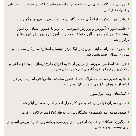
بررسی مشکلات زندان نی‌ریز با حضور نماینده مجلس؛ تأکید بر حمایت از زندانیان
و خانواده‌های آنان
پیاده‌روی باشکوه جاماندگان و دلدادگان اربعین حسینی در نی‌ریز برگزار شد
جلسه شورای آموزش و پرورش شهرستان نی‌ریز با حضور اعضای این شورا ،
دوشنبه ۱۲ مردادماه در سالن اجتماعات مدیریت آموزش و پرورش شهرستان
برگزار شد
شروع مقتدرانه نماینده نی‌ریز در لیگ برتر فوتسال استان؛ ستارگان سما با دو
پیروزی متوالی صدرنشین شد
فرمانده انتظامی شهرستان نی‌ریز از تداوم اجرای طرح ارتقای امنیت اجتماعی و
پاکسازی پارک‌ها و تفرجگاه‌های این شهرستان خبر داد
تداوم حضور میدانی مسئولان بدنبال حضور نماینده مجلس؛ فرماندار نی ریز در
قشم از نیروهای اعزامی شهرستان دیدار کرد
کمک‌های اولیه عرق‌سوز
مصوبه سران قوا درباره تمدید خودکار قراردادهای اجاره مسکن ابلاغ شد
صعود موفق تیم کوهنوردی بختگان نی‌ریز به قله ۴۳۷۵ متری لاله‌زار کرمان
پیگیری مشکلات و حمایت از قهرمانان ورزشی؛ برنامه ویژه اداره ورزش استهبان
برای توسعه دو و میدانی