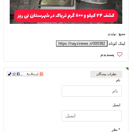
منبع:
تولیدی
لینک کوتاه:
https://nayzinews.ir/000382
نظرات بینندگان
نام
ایمیل
* نظر