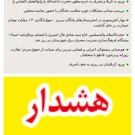
ورود به کربلا و تشرف به حرم مطهر حضرت اباعبدالله ع وابوالفضل العباس ع
بررسی میدانی مشکلات حوزه سلامت بختگان با حضور نماینده مجلس
مهار آتش‌سوزی در انجیرستان‌های پلنگان نی‌ریز / سهل‌انگاری، ۱.۳ میلیارد تومان
خسارت بر جای گذاشت
حجت‌الاسلام والمسلمین حاج سید صادق فال اسیری با امضای میثاق‌نامه «سبا»؛
پیشگام فرهنگ‌سازی مدیریت مصرف برق شهرستان نی ریز شد
هم‌صدایی مسئولان اجرایی و قضایی نی‌ریز برای صیانت از حقوق مردم؛ نظارت
روزانه و برخورد قاطع با متخلفان
ورود کربلاییان نی ریزی به نجف اشرف