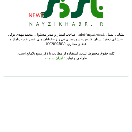
نشانی ایمیل: info@nayzinews.ir - صاحب امتیاز و مدیر مسئول : محمد مهدی توکل
- نشانی دفتر: استان فارس - شهرستان نی ریز - خیابان ولی عصر عج - پيامك و
فضاي مجازي :09020925030
کلیه حقوق محفوظ است. استفاده از مطالب با ذکر منبع بلامانع است.
طراحی و تولید :"
ایران سامانه