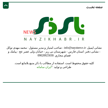
صفحه نخست
نشانی ایمیل: info@nayzinews.ir - صاحب امتیاز و مدیر مسئول : محمد مهدی توکل
- نشانی دفتر: استان فارس - شهرستان نی ریز - خیابان ولی عصر عج - پيامك و
فضاي مجازي :09020925030
کلیه حقوق محفوظ است. استفاده از مطالب با ذکر منبع بلامانع است.
طراحی و تولید :"
ایران سامانه