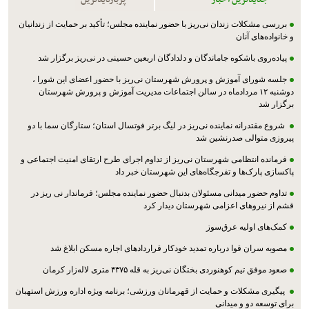
بررسی مشکلات زندان نی‌ریز با حضور نماینده مجلس؛ تأکید بر حمایت از زندانیان
و خانواده‌های آنان
پیاده‌روی باشکوه جاماندگان و دلدادگان اربعین حسینی در نی‌ریز برگزار شد
جلسه شورای آموزش و پرورش شهرستان نی‌ریز با حضور اعضای این شورا ،
دوشنبه ۱۲ مردادماه در سالن اجتماعات مدیریت آموزش و پرورش شهرستان
برگزار شد
شروع مقتدرانه نماینده نی‌ریز در لیگ برتر فوتسال استان؛ ستارگان سما با دو
پیروزی متوالی صدرنشین شد
فرمانده انتظامی شهرستان نی‌ریز از تداوم اجرای طرح ارتقای امنیت اجتماعی و
پاکسازی پارک‌ها و تفرجگاه‌های این شهرستان خبر داد
تداوم حضور میدانی مسئولان بدنبال حضور نماینده مجلس؛ فرماندار نی ریز در
قشم از نیروهای اعزامی شهرستان دیدار کرد
کمک‌های اولیه عرق‌سوز
مصوبه سران قوا درباره تمدید خودکار قراردادهای اجاره مسکن ابلاغ شد
صعود موفق تیم کوهنوردی بختگان نی‌ریز به قله ۴۳۷۵ متری لاله‌زار کرمان
پیگیری مشکلات و حمایت از قهرمانان ورزشی؛ برنامه ویژه اداره ورزش استهبان
برای توسعه دو و میدانی