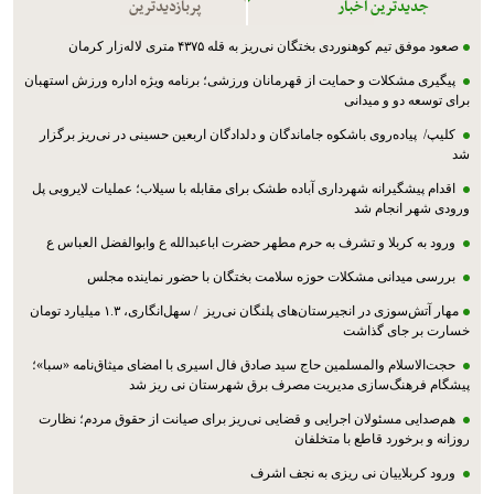
جدیدترین اخبار
پربازدیدترین
صعود موفق تیم کوهنوردی بختگان نی‌ریز به قله ۴۳۷۵ متری لاله‌زار کرمان
پیگیری مشکلات و حمایت از قهرمانان ورزشی؛ برنامه ویژه اداره ورزش استهبان
برای توسعه دو و میدانی
کلیپ/ پیاده‌روی باشکوه جاماندگان و دلدادگان اربعین حسینی در نی‌ریز برگزار
شد
اقدام پیشگیرانه شهرداری آباده طشک برای مقابله با سیلاب؛ عملیات لایروبی پل
ورودی شهر انجام شد
ورود به کربلا و تشرف به حرم مطهر حضرت اباعبدالله ع وابوالفضل العباس ع
بررسی میدانی مشکلات حوزه سلامت بختگان با حضور نماینده مجلس
مهار آتش‌سوزی در انجیرستان‌های پلنگان نی‌ریز / سهل‌انگاری، ۱.۳ میلیارد تومان
خسارت بر جای گذاشت
حجت‌الاسلام والمسلمین حاج سید صادق فال اسیری با امضای میثاق‌نامه «سبا»؛
پیشگام فرهنگ‌سازی مدیریت مصرف برق شهرستان نی ریز شد
هم‌صدایی مسئولان اجرایی و قضایی نی‌ریز برای صیانت از حقوق مردم؛ نظارت
روزانه و برخورد قاطع با متخلفان
ورود کربلاییان نی ریزی به نجف اشرف