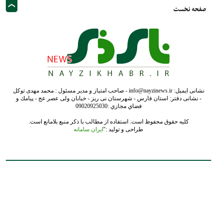
صفحه نخست
نشانی ایمیل: info@nayzinews.ir - صاحب امتیاز و مدیر مسئول : محمد مهدی توکل
- نشانی دفتر: استان فارس - شهرستان نی ریز - خیابان ولی عصر عج - پيامك و
فضاي مجازي :09020925030
کلیه حقوق محفوظ است. استفاده از مطالب با ذکر منبع بلامانع است.
طراحی و تولید :"
ایران سامانه