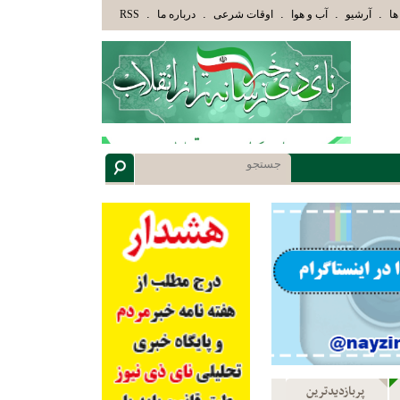
وْلَئِكَ الَّذِينَ هَدَاهُمُ اللَّهُ وَأُوْلَئِكَ هُمْ أُوْلُوا الْأَلْبَابِ» عاقلان هدایت یافته،حرفها را م
.
.
.
.
.
ها
آرشیو
آب و هوا
اوقات شرعی
درباره ما
RSS
پربازدیدترین