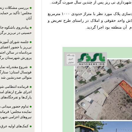
بررسی مشکلات زندان
مجلس؛ تأکید بر حمایت ا
دکتر شاهسونی با اعلام این خبر عنوان داشت تملک و آزادسازی پلاک مورد نظر با متراژ حدودی ۱۰۰۰ مترمربع
آنان
تلاش واحد حقوقی و املاک در راستای طرح تعریض و
م آن منطقه بود اجرا گردید.
پیاده‌روی باشکوه جام
حسینی در نی‌ریز برگز
جلسه شورای آموزش
مردادماه در سالن اجت
پرورش شهرستان برگز
شروع مقتدرانه نمایند
فوتسال استان؛ ستارگا
متوالی صدرنشین شد
فرمانده انتظامی شهر
اجرای طرح ارتقای امن
پارک‌ها و تفرجگاه‌های
تداوم حضور میدانی 
نماینده مجلس؛ فرماندا
نیروهای اعزامی شهرست
کمک‌های اولیه عرق‌