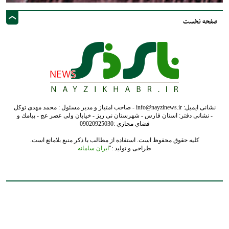
صفحه نخست
نشانی ایمیل: info@nayzinews.ir - صاحب امتیاز و مدیر مسئول : محمد مهدی توکل
- نشانی دفتر: استان فارس - شهرستان نی ریز - خیابان ولی عصر عج - پيامك و
فضاي مجازي :09020925030
کلیه حقوق محفوظ است. استفاده از مطالب با ذکر منبع بلامانع است.
طراحی و تولید :"
ایران سامانه