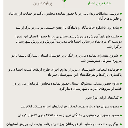
جدیدترین اخبار
پربازدیدترین
بررسی مشکلات زندان نی‌ریز با حضور نماینده مجلس؛ تأکید بر حمایت از زندانیان
و خانواده‌های آنان
پیاده‌روی باشکوه جاماندگان و دلدادگان اربعین حسینی در نی‌ریز برگزار شد
جلسه شورای آموزش و پرورش شهرستان نی‌ریز با حضور اعضای این شورا ،
دوشنبه ۱۲ مردادماه در سالن اجتماعات مدیریت آموزش و پرورش شهرستان
برگزار شد
شروع مقتدرانه نماینده نی‌ریز در لیگ برتر فوتسال استان؛ ستارگان سما با دو
پیروزی متوالی صدرنشین شد
فرمانده انتظامی شهرستان نی‌ریز از تداوم اجرای طرح ارتقای امنیت اجتماعی و
پاکسازی پارک‌ها و تفرجگاه‌های این شهرستان خبر داد
تداوم حضور میدانی مسئولان بدنبال حضور نماینده مجلس؛ فرماندار نی ریز در
قشم از نیروهای اعزامی شهرستان دیدار کرد
کمک‌های اولیه عرق‌سوز
مصوبه سران قوا درباره تمدید خودکار قراردادهای اجاره مسکن ابلاغ شد
صعود موفق تیم کوهنوردی بختگان نی‌ریز به قله ۴۳۷۵ متری لاله‌زار کرمان
پیگیری مشکلات و حمایت از قهرمانان ورزشی؛ برنامه ویژه اداره ورزش استهبان