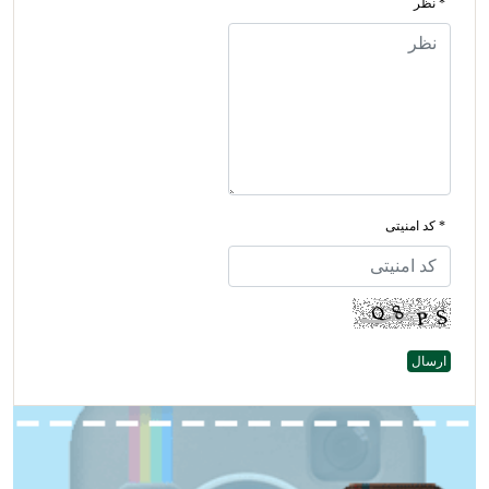
* نظر
* کد امنیتی