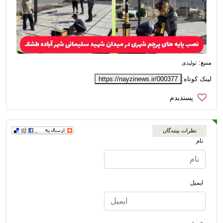
منبع:
تولیدی
لینک کوتاه:
https://nayzinews.ir/000377
نظرات بینندگان
نام
ایمیل