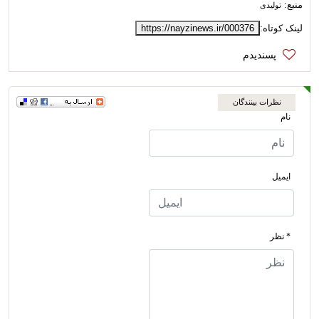
منبع:
تولیدی
لینک کوتاه:
https://nayzinews.ir/000376
نظرات بینندگان
نام
ایمیل
* نظر