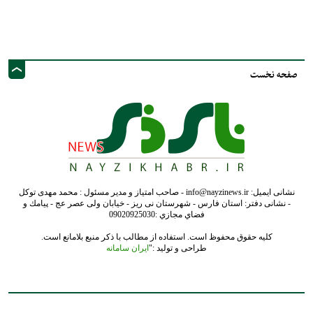
نشانی ایمیل: info@nayzinews.ir - صاحب امتیاز و مدیر مسئول : محمد مهدی توکل
- نشانی دفتر: استان فارس - شهرستان نی ریز - خیابان ولی عصر عج - پيامك و
فضاي مجازي :09020925030
کلیه حقوق محفوظ است. استفاده از مطالب با ذکر منبع بلامانع است.
طراحی و تولید :"
ایران سامانه