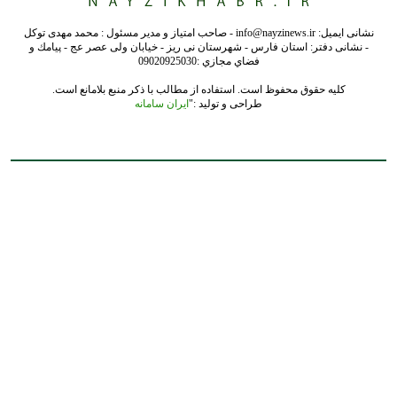
نشانی ایمیل: info@nayzinews.ir - صاحب امتیاز و مدیر مسئول : محمد مهدی توکل
- نشانی دفتر: استان فارس - شهرستان نی ریز - خیابان ولی عصر عج - پيامك و
فضاي مجازي :09020925030
کلیه حقوق محفوظ است. استفاده از مطالب با ذکر منبع بلامانع است.
طراحی و تولید :"
ایران سامانه