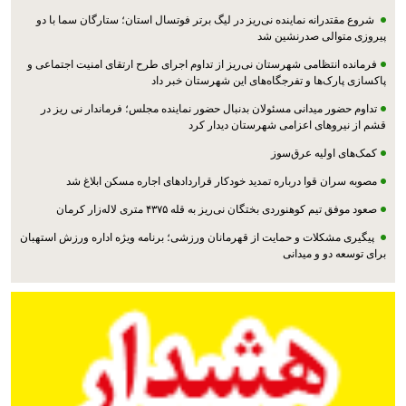
شروع مقتدرانه نماینده نی‌ریز در لیگ برتر فوتسال استان؛ ستارگان سما با دو
پیروزی متوالی صدرنشین شد
فرمانده انتظامی شهرستان نی‌ریز از تداوم اجرای طرح ارتقای امنیت اجتماعی و
پاکسازی پارک‌ها و تفرجگاه‌های این شهرستان خبر داد
تداوم حضور میدانی مسئولان بدنبال حضور نماینده مجلس؛ فرماندار نی ریز در
قشم از نیروهای اعزامی شهرستان دیدار کرد
کمک‌های اولیه عرق‌سوز
مصوبه سران قوا درباره تمدید خودکار قراردادهای اجاره مسکن ابلاغ شد
صعود موفق تیم کوهنوردی بختگان نی‌ریز به قله ۴۳۷۵ متری لاله‌زار کرمان
پیگیری مشکلات و حمایت از قهرمانان ورزشی؛ برنامه ویژه اداره ورزش استهبان
برای توسعه دو و میدانی