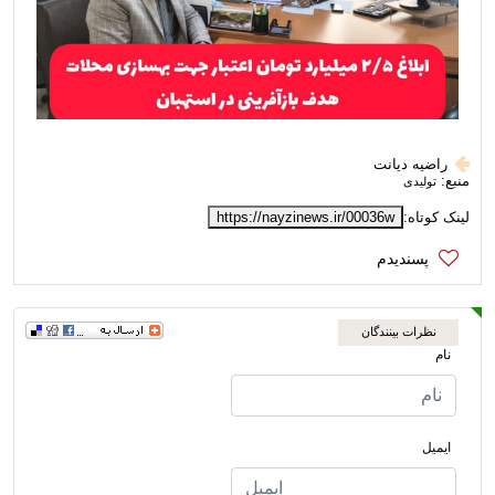
راضیه دیانت
منبع:
تولیدی
لینک کوتاه:
https://nayzinews.ir/00036w
نظرات بینندگان
نام
ایمیل