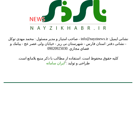
نشانی ایمیل: info@nayzinews.ir - صاحب امتیاز و مدیر مسئول : محمد مهدی توکل
- نشانی دفتر: استان فارس - شهرستان نی ریز - خیابان ولی عصر عج - پيامك و
فضاي مجازي :09020925030
کلیه حقوق محفوظ است. استفاده از مطالب با ذکر منبع بلامانع است.
طراحی و تولید :"
ایران سامانه