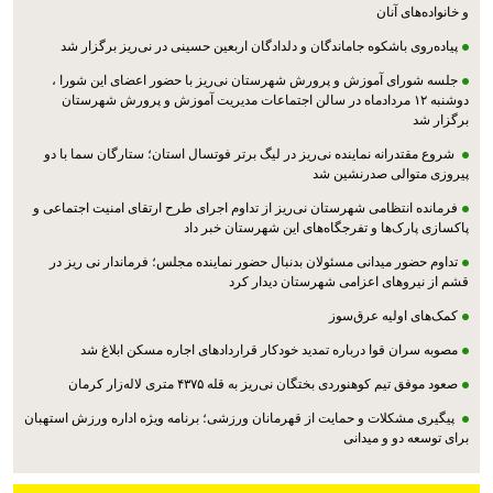
و خانواده‌های آنان
پیاده‌روی باشکوه جاماندگان و دلدادگان اربعین حسینی در نی‌ریز برگزار شد
جلسه شورای آموزش و پرورش شهرستان نی‌ریز با حضور اعضای این شورا ،
دوشنبه ۱۲ مردادماه در سالن اجتماعات مدیریت آموزش و پرورش شهرستان
برگزار شد
شروع مقتدرانه نماینده نی‌ریز در لیگ برتر فوتسال استان؛ ستارگان سما با دو
پیروزی متوالی صدرنشین شد
فرمانده انتظامی شهرستان نی‌ریز از تداوم اجرای طرح ارتقای امنیت اجتماعی و
پاکسازی پارک‌ها و تفرجگاه‌های این شهرستان خبر داد
تداوم حضور میدانی مسئولان بدنبال حضور نماینده مجلس؛ فرماندار نی ریز در
قشم از نیروهای اعزامی شهرستان دیدار کرد
کمک‌های اولیه عرق‌سوز
مصوبه سران قوا درباره تمدید خودکار قراردادهای اجاره مسکن ابلاغ شد
صعود موفق تیم کوهنوردی بختگان نی‌ریز به قله ۴۳۷۵ متری لاله‌زار کرمان
پیگیری مشکلات و حمایت از قهرمانان ورزشی؛ برنامه ویژه اداره ورزش استهبان
برای توسعه دو و میدانی