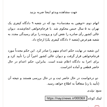
جهت مشاهده ویدئو اینجا ضربه بزنید
اتهام دوم، «توهین به مقدسات» بود که در شعبه ۹ دادگاه کیفری یک
تهران به ۵ سال حبس محکوم شد. با فرجام‌خواهی انجام‌شده، دیوان
عالی کشور رأی صادره را نقض کرد و پرونده را برای رسیدگی مجدد به
شعبه هم‌عرض (شعبه ۶ دادگاه کیفری یک) ارجاع داد.
این شعبه در نهایت حکم اعدام متهم را صادر کرد. این حکم مجدداً مورد
فرجام‌خواهی قرار گرفت و دیوان عالی کشور اخیراً آن را تأیید کرد و
برای اجرا به دادگاه اعلام شده است. بنابراین، حکم اعدام در حال
حاضر قطعی و آماده اجراست.
دو درخواست در حال حاضر ثبت و در حال بررسی هستند و نتیجه آن
(تأیید یا رد) متعاقباً به اطلاع خواهد رسید.
منبع:
تولیدی
لینک کوتاه:
https://nayzinews.ir/00036X