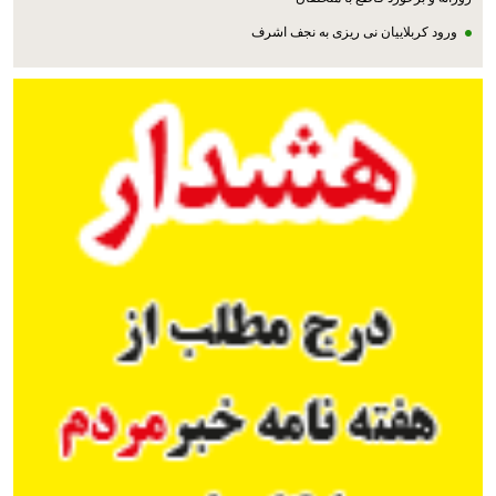
ورود کربلاییان نی ریزی به نجف اشرف