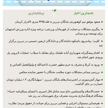
جدیدترین اخبار
پربازدیدترین
صعود موفق تیم کوهنوردی بختگان نی‌ریز به قله ۴۳۷۵ متری لاله‌زار کرمان
پیگیری مشکلات و حمایت از قهرمانان ورزشی؛ برنامه ویژه اداره ورزش استهبان
برای توسعه دو و میدانی
کلیپ/ پیاده‌روی باشکوه جاماندگان و دلدادگان اربعین حسینی در نی‌ریز برگزار
شد
اقدام پیشگیرانه شهرداری آباده طشک برای مقابله با سیلاب؛ عملیات لایروبی پل
ورودی شهر انجام شد
ورود به کربلا و تشرف به حرم مطهر حضرت اباعبدالله ع وابوالفضل العباس ع
بررسی میدانی مشکلات حوزه سلامت بختگان با حضور نماینده مجلس
مهار آتش‌سوزی در انجیرستان‌های پلنگان نی‌ریز / سهل‌انگاری، ۱.۳ میلیارد تومان
خسارت بر جای گذاشت
حجت‌الاسلام والمسلمین حاج سید صادق فال اسیری با امضای میثاق‌نامه «سبا»؛
پیشگام فرهنگ‌سازی مدیریت مصرف برق شهرستان نی ریز شد
هم‌صدایی مسئولان اجرایی و قضایی نی‌ریز برای صیانت از حقوق مردم؛ نظارت
روزانه و برخورد قاطع با متخلفان