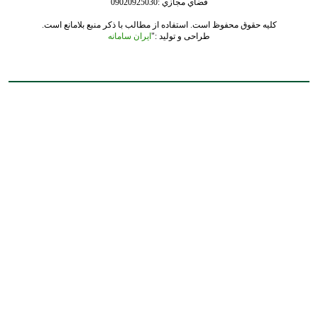
فضاي مجازي :09020925030
کلیه حقوق محفوظ است. استفاده از مطالب با ذکر منبع بلامانع است.
طراحی و تولید :"
ایران سامانه