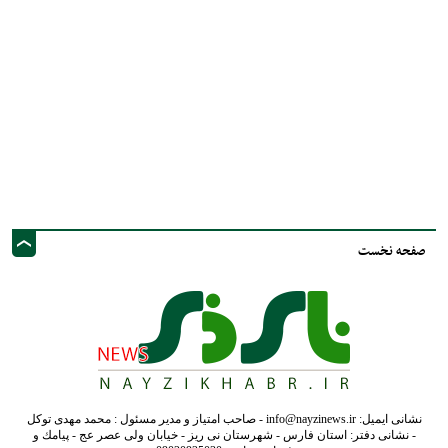
صفحه نخست
نشانی ایمیل: info@nayzinews.ir - صاحب امتیاز و مدیر مسئول : محمد مهدی توکل
- نشانی دفتر: استان فارس - شهرستان نی ریز - خیابان ولی عصر عج - پيامك و