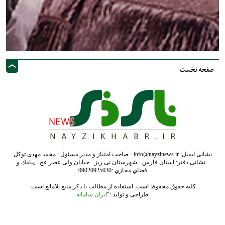
صفحه نخست
نشانی ایمیل: info@nayzinews.ir - صاحب امتیاز و مدیر مسئول : محمد مهدی توکل
- نشانی دفتر: استان فارس - شهرستان نی ریز - خیابان ولی عصر عج - پيامك و
فضاي مجازي :09020925030
کلیه حقوق محفوظ است. استفاده از مطالب با ذکر منبع بلامانع است.
طراحی و تولید :"
ایران سامانه